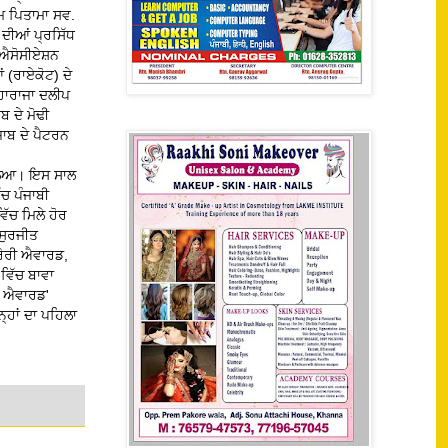
ਸ਼ਮ ਪਿਤਾਮਾ ਸਵ.
ੇ ਦੀਆਂ ਪ੍ਰਸਿੱਧ
ਸ ਐਸੋਸੀਏਸ਼ਨ
 (ਰਾਏਕੋਟ) ਦੇ
ਮਹਾਰਾਜਾ ਦਲੀਪ
 ਦੇ ਮੋਢੀ
ਜਾਬ ਦੇ ਪੈਟਰਨ
ਮਿਲਿਆ। ਇਸ ਸਾਲ
ਚ ਪੰਜਾਬੀ
ੱਚ ਮਿਲੇ ਹੋਰ
 ਸੁਰਜੀਤ
ਟਰੇਰੀ ਐਵਾਰਡ,
ਵਿੱਚ ਬਾਵਾ
ਘ ਐਵਾਰਡ'
੍ਹਾਂ ਦਾ ਪਹਿਲਾ