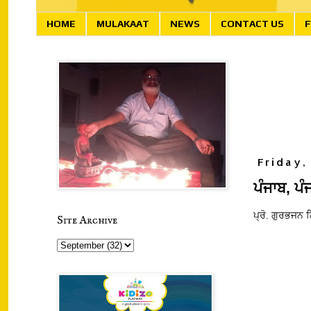
HOME
MULAKAAT
NEWS
CONTACT US
F
Friday,
ਪੰਜਾਬ, ਪ
ਪ੍ਰੋ. ਗੁਰਭਜਨ 
Site Archive