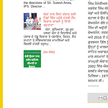
the directions of Sh. Suresh Arora,
ਸਿੰਘ ਮੈਮੋਰੀਅਲ
IPS. Director ...
ਜਗਦੇਵ ਸਿੰਘ ਜੱਸੋ
ਖੇਡਾਂ ਅਤੇ ਓਲ
ਲੋਕਾਂ ਨਾਲ ਸਿੱਧਾ ਸੰਵਾਦ ਲਈ
ਬਟਾਲਾ ਦੇ ਉਹ ਚ
ਪਿੰਡਾਂ ਵਿੱਚ ਪਹੁੰਚੇ ਮੰਤਰੀ ਸੌਂਦ,
ਵਿਕਾਸ ਕਾਰਜਾਂ ਨੂੰ ਦਿੱਤੀ
ਚੇਅਰਮੈਨ ਚੱਲੇ 
ਰਫ਼ਤਾਰ*
ਸਿੰਘ ਦੀ ਅਦੁੱਤ
ਖੰਨਾ, ਲੁਧਿਆਣਾ, 16 ਜੂਨ:
ਚੇਅਰਮੈਨ, ਸਰਦਾ
ਹਲਕਾ ਖੰਨਾ ਦੇ ਵਿਧਾਇਕ ਅਤੇ
ਪੰਜਾਬ ਦੇ ਪੇਂਡੂ ਵਿਕਾਸ ਤੇ ਪੰਚਾਇਤ, ਕਿਰਤ, ਸੈਰ
ਅਤੇ 2016 ਤੋਂ 
ਸਪਾਟਾ ਤੇ ਸੱਭਿਆਚਾਰਕ ਮਾਮਲਿਆਂ ਅਤੇ
ਗੁਰਭਜਨ ਗਿੱਲ ਨ
ਬਿਜਲੀ ਮੰਤਰੀ ਤਰੁਨਪ੍...
ਉਨ੍ਹਾਂ ਨੂੰ ਖਾ
ਸਾਹਿਤ ਅਕਾਡਮੀ 
(no title)
ਮਾਣ-ਸਨਮਾਨਾਂ ਤ
ਰਾਮਪੁਰੀ ਐਵਾਰਡ
2002 ਵਿੱਚ ਐਸ
ਬਲਵੰਤ ਐਵਾਰਡ,
ਮਿਲਿਆ। 1975 ਵ
ਸਨਮਾਨ ਸੀ।
---------