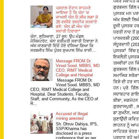
ਪੱਥਰ ਸਥਾਪਤ ਕੀ
ਗੁਰਭਜਨ ਗਿੱਲ ਦੀ
ਪੜਤਾਲ ਦੌਰਾਨ ਸਾਹਮਣੇ
ਆਇਆ ਹੈ ਕਿ ਖੰਨਾ 'ਚ
ਪੁਸਤਕ ਮਨ ਪਰਦੇ
ਜਾਅਲੀ ਐਨ.ਓ.ਸੀਜ਼ ਲਗਾ ਕੇ
ਅੱਖ ਬੋਲਦੀ ਲਿਖ
35 ਵਸੀਕੇ ਤਸਦੀਕ ਕਰਵਾਏ
ਦੂਜੀ ਪੁਸਤਕ ਹਰ
ਗਏ: ਐਸ.ਡੀ.ਐਮ ਖੰਨਾ
ਸਵਾਤੀ ਟਿਵਾਣਾ*
ਧਰਤੀ ਨਾਦ ਤੋਂ ਸ਼
ਖੰਨਾ, ਲੁਧਿਆਣਾ, 27 ਜੂਨ: ਉਪ ਮੰਡਲ
ਪਾਰਦਰਸ਼ੀ (2008
ਮੈਜਿਸਟਰੇਟ, ਖੰਨਾ ਸ੍ਰੀਮਤੀ ਸਵਾਤੀ ਟਿਵਾਣਾ ਨੇ
ਸੰਧੂਰਦਾਨੀ (20
ਅੱਜ ਜਾਣਕਾਰੀ ਦਿੰਦੇ ਹੋਏ ਦੱਸਿਆ ਗਿਆ ਕਿ
ਪੁਸਤਕਾਂ ਵਿੱਚ 
ਸਰਬਜੀਤ ਸਿੰਘ ਪੁੱਤਰ ਸੁਖਪਾਲ ਸਿੰਘ ਵਾਸੀ...
ਇਕਲੌਤੀ ਪੁਸਤਕ 
Message FROM Dr.
ਤਸਵੀਰਾਂ ਹਨ ਜਿ
Vinod Sood. MBBS, MD
ਗੁਰਭਜਨ ਗਿੱਲ ਦ
CEO, RIMT Medical
College and Hospital
ਸਮਾਜਿਕ ਸਰੋਕਾਰ
Message FROM Dr.
ਵਿਸ਼ੇ ਦੀ ਹਰ ਜਾ
Vinod Sood. MBBS, MD
ਹਨ। ਪ੍ਰੋ. ਗਿੱਲ
CEO, RIMT Medical College and
ਸਦਾਬਹਾਰ ਗਾਇਕਾਂ
Hospital. Dear Students, Faculty,
Staff, and Community, As the CEO of
ਬੀਬਾ, ਜਗਮੋਹਨ
R...
ਗੁਰਦਾਸਪੁਰੀ , 
ਡਾ.ਸੁਖਨੈਨ, ਅ
Accused of illegal
mining arrested
ਸੁਣਾਉਂਦੀ ਕਵਿਤਾ
Sh. Dhruv Dahiya, IPS,
ਲਾਹਨਤ ਨੂੰ ਆਪ
SSP/Khanna has
ਸਾਹਿਤਕ ਖੇਤਰ ਦ
disclosed in a press
ਪ੍ਰਧਾਨ ਰਹੇ ਅਤ
conference that as per