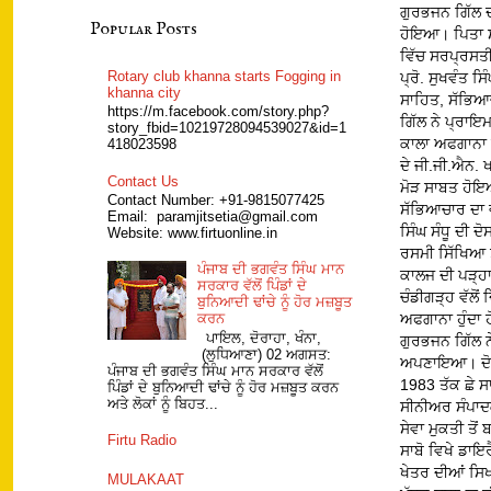
ਗੁਰਭਜਨ ਗਿੱਲ ਦ
Popular Posts
ਹੋਇਆ। ਪਿਤਾ ਸ. 
ਵਿੱਚ ਸਰਪ੍ਰਸਤੀ 
Rotary club khanna starts Fogging in
ਪ੍ਰੋ. ਸੁਖਵੰਤ 
khanna city
ਸਾਹਿਤ, ਸੱਭਿਆ
https://m.facebook.com/story.php?
ਗਿੱਲ ਨੇ ਪ੍ਰਾਇ
story_fbid=10219728094539027&id=1
ਕਾਲਾ ਅਫਗਾਨਾ ਕ
418023598
ਦੇ ਜੀ.ਜੀ.ਐਨ.
Contact Us
ਮੋੜ ਸਾਬਤ ਹੋਇਆ
Contact Number: +91-9815077425
ਸੱਭਿਆਚਾਰ ਦਾ ਵੀ
Email: paramjitsetia@gmail.com
ਸਿੰਘ ਸੰਧੂ ਦੀ 
Website: www.firtuonline.in
ਰਸਮੀ ਸਿੱਖਿਆ ਤ
ਪੰਜਾਬ ਦੀ ਭਗਵੰਤ ਸਿੰਘ ਮਾਨ
ਕਾਲਜ ਦੀ ਪੜ੍ਹਾ
ਸਰਕਾਰ ਵੱਲੋਂ ਪਿੰਡਾਂ ਦੇ
ਚੰਡੀਗੜ੍ਹ ਵੱਲੋ
ਬੁਨਿਆਦੀ ਢਾਂਚੇ ਨੂੰ ਹੋਰ ਮਜ਼ਬੂਤ
ਅਫਗਾਨਾ ਹੁੰਦਾ
ਕਰਨ
ਪਾਇਲ, ਦੋਰਾਹਾ, ਖੰਨਾ,
ਗੁਰਭਜਨ ਗਿੱਲ ਨ
(ਲੁਧਿਆਣਾ) 02 ਅਗਸਤ:
ਅਪਣਾਇਆ। ਦੋਰਾ
ਪੰਜਾਬ ਦੀ ਭਗਵੰਤ ਸਿੰਘ ਮਾਨ ਸਰਕਾਰ ਵੱਲੋਂ
1983 ਤੱਕ ਛੇ ਸ
ਪਿੰਡਾਂ ਦੇ ਬੁਨਿਆਦੀ ਢਾਂਚੇ ਨੂੰ ਹੋਰ ਮਜ਼ਬੂਤ ਕਰਨ
ਅਤੇ ਲੋਕਾਂ ਨੂੰ ਬਿਹਤ...
ਸੀਨੀਅਰ ਸੰਪਾਦਕ
ਸੇਵਾ ਮੁਕਤੀ ਤੋਂ
Firtu Radio
ਸਾਬੋ ਵਿਖੇ ਡਾਇ
ਖੇਤਰ ਦੀਆਂ ਸਿਖ
MULAKAAT