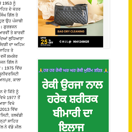
 1953 ਨੂੰ
ਾਹਿਤ ਦੇ ਖੇਤਰ
ਿੰਘ ਗਿੱਲ ਤੇ
ਹੁਣ ਉਹ ਪੰਜਾਬੀ
ਿਆ। ਗੁਰਭਜਨ
ਰਵੀਂ ਤੇ ਬਾਰਵੀਂ
ਰਦਿਆਂ ਲੁਧਿਆਣਾ
ਿੰਦਗੀ ਦਾ ਅਹਿਮ
ਸਾਹਿਤ ਤੇ
 ਵਜੋਂ ਸ਼ਮਸ਼ੇਰ
ਜਨ ਗਿੱਲ ਨੇ
ਤਾ। 1975 ਵਿੱਚ
ਯੂਨੀਵਰਸਿਟੀ
ਿਆਨਪੁਰ, ਕਾਲਾ
ੇ ਕਿੱਤੇ ਨੂੰ
ਖੇ 1977 ਤੋਂ
ਆਣਾ ਵਿਖੇ
 2013 ਵਿੱਚ
ਵਰਸਿਟੀ, ਤਲਵੰਡੀ
੍ਹਾਂ ਸਾਹਿਤ
 ਨੇ ਵੱਡੇ ਮੀਲ