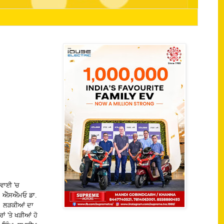
ਗਵਾਈ 'ਚ
 ਐੱਸਐੱਮਓ ਡਾ.
ਹੈ। ਲੜਕੀਆਂ ਦਾ
ਂ 'ਤੇ ਖੜੀਆਂ ਹੋ