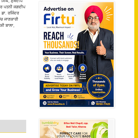
ਸਿੰਘ, ਸੁਖਦੀਪ
ਕੌਰ ਪਤਨੀ ਜਗਦੀਪ
। ਡਾ. ਰਜਿੰਦਰ
 'ਚ ਜਾਣਕਾਰੀ
ਸ਼ੀ ਬਾਲਾ,