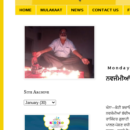
HOME
MULAKAAT
NEWS
CONTACT US
F
Monday
ਨਵਜੰਮੀਆਂ
Site Archive
ਖੰਨਾ---ਬੇਟੀ ਬ
ਨਵਜੰਮੀਆਂ ਬੱਚੀ
ਰਾਜਿੰਦਰ ਗੁਲਾਟੀ
ਪਾਲਣ-ਪੋਸ਼ਣ ਵਧੀਆ 