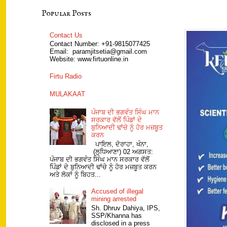
Popular Posts
Contact Us
Contact Number: +91-9815077425
Email: paramjitsetia@gmail.com
Website: www.firtuonline.in
Firtu Radio
MULAKAAT
ਪੰਜਾਬ ਦੀ ਭਗਵੰਤ ਸਿੰਘ ਮਾਨ
ਸਰਕਾਰ ਵੱਲੋਂ ਪਿੰਡਾਂ ਦੇ
ਬੁਨਿਆਦੀ ਢਾਂਚੇ ਨੂੰ ਹੋਰ ਮਜ਼ਬੂਤ
ਕਰਨ
ਪਾਇਲ, ਦੋਰਾਹਾ, ਖੰਨਾ,
(ਲੁਧਿਆਣਾ) 02 ਅਗਸਤ:
ਪੰਜਾਬ ਦੀ ਭਗਵੰਤ ਸਿੰਘ ਮਾਨ ਸਰਕਾਰ ਵੱਲੋਂ
ਪਿੰਡਾਂ ਦੇ ਬੁਨਿਆਦੀ ਢਾਂਚੇ ਨੂੰ ਹੋਰ ਮਜ਼ਬੂਤ ਕਰਨ
ਅਤੇ ਲੋਕਾਂ ਨੂੰ ਬਿਹਤ...
Accused of illegal
mining arrested
Sh. Dhruv Dahiya, IPS,
SSP/Khanna has
disclosed in a press