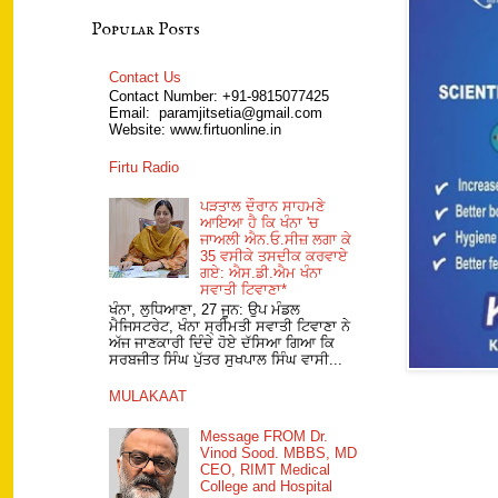
Popular Posts
Contact Us
Contact Number: +91-9815077425
Email: paramjitsetia@gmail.com
Website: www.firtuonline.in
Firtu Radio
ਪੜਤਾਲ ਦੌਰਾਨ ਸਾਹਮਣੇ
ਆਇਆ ਹੈ ਕਿ ਖੰਨਾ 'ਚ
ਜਾਅਲੀ ਐਨ.ਓ.ਸੀਜ਼ ਲਗਾ ਕੇ
35 ਵਸੀਕੇ ਤਸਦੀਕ ਕਰਵਾਏ
ਗਏ: ਐਸ.ਡੀ.ਐਮ ਖੰਨਾ
ਸਵਾਤੀ ਟਿਵਾਣਾ*
ਖੰਨਾ, ਲੁਧਿਆਣਾ, 27 ਜੂਨ: ਉਪ ਮੰਡਲ
ਮੈਜਿਸਟਰੇਟ, ਖੰਨਾ ਸ੍ਰੀਮਤੀ ਸਵਾਤੀ ਟਿਵਾਣਾ ਨੇ
ਅੱਜ ਜਾਣਕਾਰੀ ਦਿੰਦੇ ਹੋਏ ਦੱਸਿਆ ਗਿਆ ਕਿ
ਸਰਬਜੀਤ ਸਿੰਘ ਪੁੱਤਰ ਸੁਖਪਾਲ ਸਿੰਘ ਵਾਸੀ...
MULAKAAT
Message FROM Dr.
Vinod Sood. MBBS, MD
CEO, RIMT Medical
College and Hospital