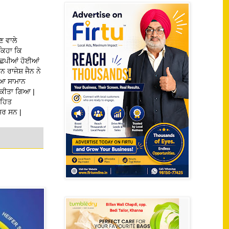
ਣ ਵਾਲੇ
 ਕਿਹਾ ਕਿ
ਂ ਛਪੀਆਂ ਹੋਈਆਂ
 ਰਾਜੇਸ਼ ਜੈਨ ਨੇ
ਿਆ ਸਾਮਾਨ
ਣ ਕੀਤਾ ਗਿਆ |
ੋਹਿਤ
਼ਰ ਸਨ |