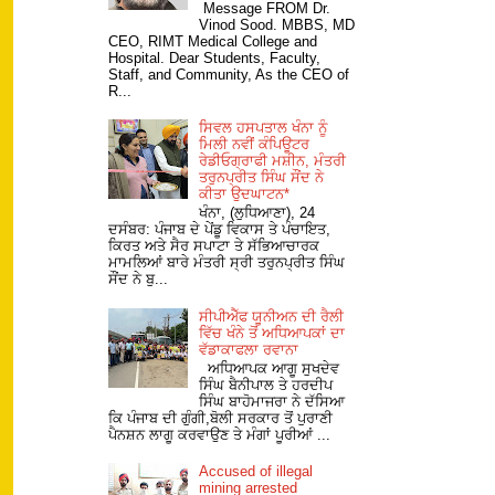
Message FROM Dr.
Vinod Sood. MBBS, MD
CEO, RIMT Medical College and
Hospital. Dear Students, Faculty,
Staff, and Community, As the CEO of
R...
ਸਿਵਲ ਹਸਪਤਾਲ ਖੰਨਾ ਨੂੰ
ਮਿਲੀ ਨਵੀਂ ਕੰਪਿਊਟਰ
ਰੇਡੀਓਗ੍ਰਾਫੀ ਮਸ਼ੀਨ, ਮੰਤਰੀ
ਤਰੁਨਪ੍ਰੀਤ ਸਿੰਘ ਸੌਂਦ ਨੇ
ਕੀਤਾ ਉਦਘਾਟਨ*
ਖੰਨਾ, (ਲੁਧਿਆਣਾ), 24
ਦਸੰਬਰ: ਪੰਜਾਬ ਦੇ ਪੇਂਡੂ ਵਿਕਾਸ ਤੇ ਪੰਚਾਇਤ,
ਕਿਰਤ ਅਤੇ ਸੈਰ ਸਪਾਟਾ ਤੇ ਸੱਭਿਆਚਾਰਕ
ਮਾਮਲਿਆਂ ਬਾਰੇ ਮੰਤਰੀ ਸ੍ਰੀ ਤਰੁਨਪ੍ਰੀਤ ਸਿੰਘ
ਸੌਂਦ ਨੇ ਬੁ...
ਸੀਪੀਐੱਫ ਯੂਨੀਅਨ ਦੀ ਰੈਲੀ
ਵਿੱਚ ਖੰਨੇ ਤੋਂ ਅਧਿਆਪਕਾਂ ਦਾ
ਵੱਡਾਕਾਫਲਾ ਰਵਾਨਾ
ਅਧਿਆਪਕ ਆਗੂ ਸੁਖਦੇਵ
ਸਿੰਘ ਬੈਨੀਪਾਲ ਤੇ ਹਰਦੀਪ
ਸਿੰਘ ਬਾਹੋਮਾਜਰਾ ਨੇ ਦੱਸਿਆ
ਕਿ ਪੰਜਾਬ ਦੀ ਗੁੰਗੀ,ਬੋਲੀ ਸਰਕਾਰ ਤੋਂ ਪੁਰਾਣੀ
ਪੈਨਸ਼ਨ ਲਾਗੂ ਕਰਵਾਉਣ ਤੇ ਮੰਗਾਂ ਪੂਰੀਆਂ ...
Accused of illegal
mining arrested