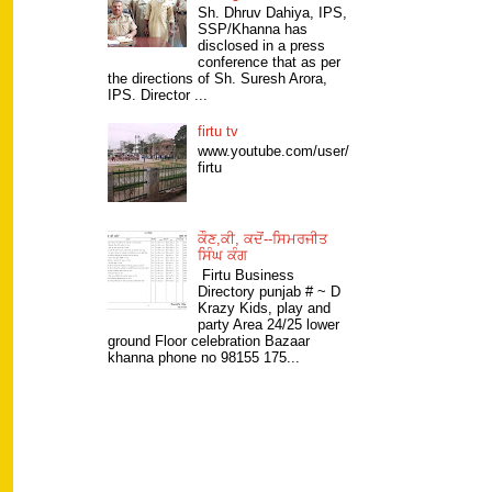
Sh. Dhruv Dahiya, IPS,
SSP/Khanna has
disclosed in a press
conference that as per
the directions of Sh. Suresh Arora,
IPS. Director ...
firtu tv
www.youtube.com/user/
firtu
ਕੌਣ,ਕੀ, ਕਦੋਂ--ਸਿਮਰਜੀਤ
ਸਿੰਘ ਕੰਗ
Firtu Business
Directory punjab # ~ D
Krazy Kids, play and
party Area 24/25 lower
ground Floor celebration Bazaar
khanna phone no 98155 175...