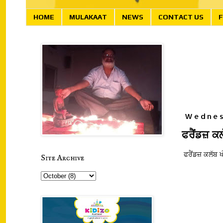
HOME
MULAKAAT
NEWS
CONTACT US
F
Wednes
ਫਰੈਂਡਜ਼ ਕ
ਫਰੈਂਡਜ਼ ਕਲੱਬ ਖ
Site Archive