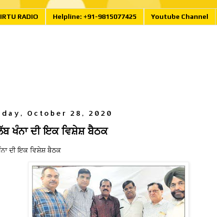
IRTU RADIO
Helpline: +91-9815077425
Youtube Channel
day, October 28, 2020
ਲੱਬ ਖੰਨਾ ਦੀ ਇਕ ਵਿਸ਼ੇਸ਼ ਬੈਠਕ
ੰਨਾ ਦੀ ਇਕ ਵਿਸ਼ੇਸ਼ ਬੈਠਕ