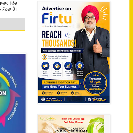
ਾਜ਼ਾਰ ਵਿੱਚ
ੇ ਕੱਟਦਾ ਹੈ।