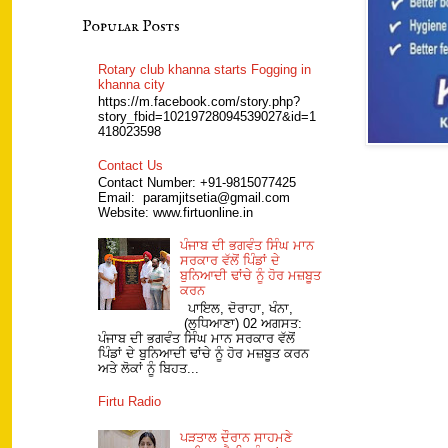
Popular Posts
Rotary club khanna starts Fogging in
khanna city
https://m.facebook.com/story.php?
story_fbid=10219728094539027&id=1
418023598
Contact Us
Contact Number: +91-9815077425
Email: paramjitsetia@gmail.com
Website: www.firtuonline.in
ਪੰਜਾਬ ਦੀ ਭਗਵੰਤ ਸਿੰਘ ਮਾਨ
ਸਰਕਾਰ ਵੱਲੋਂ ਪਿੰਡਾਂ ਦੇ
ਬੁਨਿਆਦੀ ਢਾਂਚੇ ਨੂੰ ਹੋਰ ਮਜ਼ਬੂਤ
ਕਰਨ
ਪਾਇਲ, ਦੋਰਾਹਾ, ਖੰਨਾ,
(ਲੁਧਿਆਣਾ) 02 ਅਗਸਤ:
ਪੰਜਾਬ ਦੀ ਭਗਵੰਤ ਸਿੰਘ ਮਾਨ ਸਰਕਾਰ ਵੱਲੋਂ
ਪਿੰਡਾਂ ਦੇ ਬੁਨਿਆਦੀ ਢਾਂਚੇ ਨੂੰ ਹੋਰ ਮਜ਼ਬੂਤ ਕਰਨ
ਅਤੇ ਲੋਕਾਂ ਨੂੰ ਬਿਹਤ...
Firtu Radio
ਪੜਤਾਲ ਦੌਰਾਨ ਸਾਹਮਣੇ