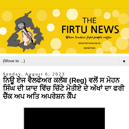
▼
Sunday, August 6, 2023
ਨਿਊ ਏਜ ਵੈਲਫੇਅਰ ਕਲੱਬ (Reg) ਵਲੋਂ ਸ ਮੋਹਨ
ਸਿੰਘ ਦੀ ਯਾਦ ਵਿੱਚ ਚਿੱਟੇ ਮੋਤੀਏ ਦੇ ਅੱਖਾਂ ਦਾ ਫਰੀ
ਚੈੱਕ ਅਪ ਅਤਿ ਅਪਰੇਸ਼ਨ ਕੈੰਪ