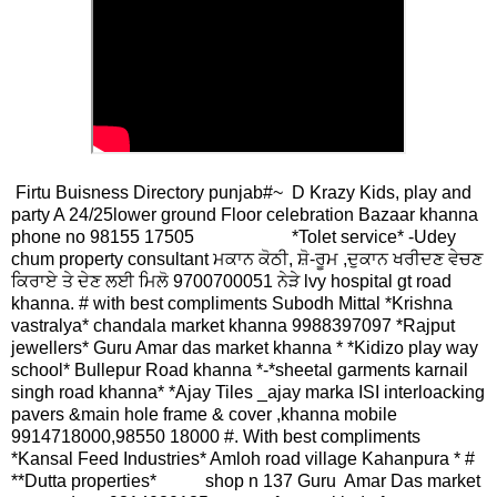
Firtu Buisness Directory punjab#~ D Krazy Kids, play and
party A 24/25lower ground Floor celebration Bazaar khanna
phone no 98155 17505 *Tolet service* -Udey
chum property consultant ਮਕਾਨ ਕੋਠੀ, ਸ਼ੋ-ਰੂਮ ,ਦੁਕਾਨ ਖਰੀਦਣ ਵੇਚਣ
ਕਿਰਾਏ ਤੇ ਦੇਣ ਲਈ ਮਿਲੋ 9700700051 ਨੇੜੇ lvy hospital gt road
khanna. # with best compliments Subodh Mittal *Krishna
vastralya* chandala market khanna 9988397097 *Rajput
jewellers* Guru Amar das market khanna * *Kidizo play way
school* Bullepur Road khanna *-*sheetal garments karnail
singh road khanna* *Ajay Tiles _ajay marka ISI interloacking
pavers &main hole frame & cover ,khanna mobile
9914718000,98550 18000 #. With best compliments
*Kansal Feed Industries* Amloh road village Kahanpura * #
**Dutta properties* shop n 137 Guru Amar Das market