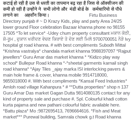
कटाई हो रही है उस से धरती का तापमान बढ़ रहा है जिस से ऑक्सीजन की
कमी हो रही है उन्होंने ने सभी लोगो और मंडी बोर्ड के कर्मचारियो से पौधे
लगाने का अहवाँन किया।
Firtu Business
Directory punjab # ~ D Krazy Kids, play and party Area 24/25
lower ground Floor celebration Bazaar khanna phone no 98155
17505 *To let service* -Udey chum property consultant ਮਕਾਨ ਕੋਠੀ,
ਸ਼ੋ-ਰੂਮ , ਦੁਕਾਨ ਖਰੀਦਣ ਵੇਚਣ ਕਿਰਾਏ ਤੇ ਦੇਣ ਲਈ ਮਿਲੋ 9700700051 ਨੇੜੇ lvy
hospital gt road khanna. # with best compliments Subodh Mittal
*Krishna vastralya* chandala market khanna 9988397097 *Rajput
jewellers* Guru Amar das market khanna * *Kidizo play way
school* Bullepur Road khanna *-*sheetal garments karnail singh
road khanna* *Ajay Tiles _ajay marka ISI interlocking pavers &
main hole frame & cover, khanna mobile 9914718000,
9855018000 #. With best compliments *Kansal Feed Industries*
Amloh road village Kahanpura * # **Dutta properties* shop n 137
Guru Amar Das market Gagan Dutta 9814080135 contact for any
kind of property sale and purchase #. Spl. Colourful khadi cotton
kurta pajama and new pathani colourful fabric available here.
*Battu plaza* Mo :9872695413, 7696664616. *Fish and Meat
market*** Purewal building, Samrala chowk g.t Road khanna