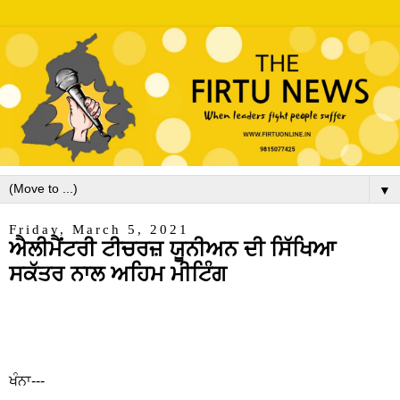
▼
Friday, March 5, 2021
ਐਲੀਮੈਂਟਰੀ ਟੀਚਰਜ਼ ਯੂਨੀਅਨ ਦੀ ਸਿੱਖਿਆ
ਸਕੱਤਰ ਨਾਲ ਅਹਿਮ ਮੀਟਿੰਗ
ਖੰਨਾ---