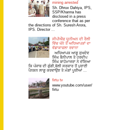
mining arrested
Sh. Dhruv Dahiya, IPS,
SSP/Khanna has
disclosed in a press
conference that as per
the directions of Sh. Suresh Arora,
IPS. Director ...
ਸੀਪੀਐੱਫ ਯੂਨੀਅਨ ਦੀ ਰੈਲੀ
ਵਿੱਚ ਖੰਨੇ ਤੋਂ ਅਧਿਆਪਕਾਂ ਦਾ
ਵੱਡਾਕਾਫਲਾ ਰਵਾਨਾ
ਅਧਿਆਪਕ ਆਗੂ ਸੁਖਦੇਵ
ਸਿੰਘ ਬੈਨੀਪਾਲ ਤੇ ਹਰਦੀਪ
ਸਿੰਘ ਬਾਹੋਮਾਜਰਾ ਨੇ ਦੱਸਿਆ
ਕਿ ਪੰਜਾਬ ਦੀ ਗੁੰਗੀ,ਬੋਲੀ ਸਰਕਾਰ ਤੋਂ ਪੁਰਾਣੀ
ਪੈਨਸ਼ਨ ਲਾਗੂ ਕਰਵਾਉਣ ਤੇ ਮੰਗਾਂ ਪੂਰੀਆਂ ...
firtu tv
www.youtube.com/user/
firtu