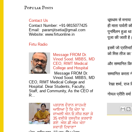
Popular Posts
धूमधाम से मनाया
Contact Us
ही माता पार्वती 
Contact Number: +91-9815077425
Email: paramjitsetia@gmail.com
पुनर्मिलन हुआ थ
Website: www.firtuonline.in
पूजा की जाती ह
Firtu Radio
इसमें जो प्रतिभाग
को मिस तीज का 
Message FROM Dr.
Vinod Sood. MBBS, MD
और सम्मानित किय
CEO, RIMT Medical
College and Hospital
Message FROM Dr.
सम्मानित करता नीन
Vinod Sood. MBBS, MD
CEO, RIMT Medical College and
रेखा शर्मा, राज
Hospital. Dear Students, Faculty,
Staff, and Community, As the CEO of
गोयल प्रीति वर्मा
R...
ਪੜਤਾਲ ਦੌਰਾਨ ਸਾਹਮਣੇ
ਆਇਆ ਹੈ ਕਿ ਖੰਨਾ 'ਚ
ਜਾਅਲੀ ਐਨ.ਓ.ਸੀਜ਼ ਲਗਾ ਕੇ
35 ਵਸੀਕੇ ਤਸਦੀਕ ਕਰਵਾਏ
ਗਏ: ਐਸ.ਡੀ.ਐਮ ਖੰਨਾ
ਸਵਾਤੀ ਟਿਵਾਣਾ*