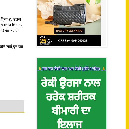
प्रिय है, उतना
 और भगवान शिव का
 विशेष रुप से
्वानि शर्मा,इन सब