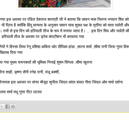
 गया इस अवसर पर पंडित देशराज शास्त्री जी ने बताया कि सावन मास जितना भगवान शिव को 
को भी प्रिय है क्योंकि हिंदू मान्यता के अनुसार सावन मास शुक्ल पक्ष के तृतीया को माता पार्वती
ा। तभी से इस दिन को हरियाली तीज के रूप में मनाया जाता है। ... इस दिन शिव और पार्वती की
ै। हरियाली तीज के अवसर पर ड्रेस कंपटीशन भी करवाया गया
ियों ने हिस्सा लिया रेनू वशिष्ठ कविता थोर दीपिका हांडा ,सपना शर्मा ,सीमा रानी जिया गुप्ता विश
खिताब दिया गया
ा गया मुख्य चयनकर्ता की भूमिका निभाई शुषम सिंगला ,सीमा खुराना
ा शाही, कृष्णा सैनी स्नेह रानी, मंजू बक्शी,
 विनायक इस अवसर पर संगत मौजूद सुनीता जिंदल कांता बंसल गीता जिंदल ओम शर्मा दर्शना
 लता शर्मा मधु गुप्ता रीटा लटावा