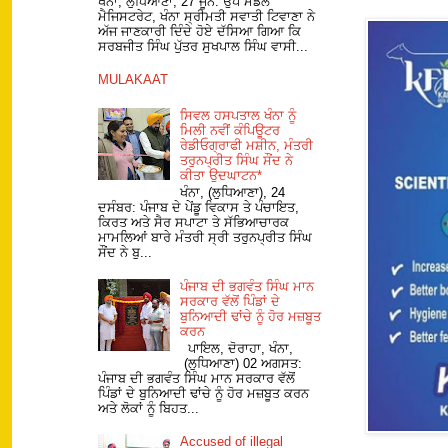
ਖੰਨਾ, ਲੁਧਿਆਣਾ, 27 ਜੂਨ: ਉਪ ਮੰਡਲ
ਮੈਜਿਸਟਰੇਟ, ਖੰਨਾ ਸ੍ਰੀਮਤੀ ਸਵਾਤੀ ਟਿਵਾਣਾ ਨੇ
ਅੱਜ ਜਾਣਕਾਰੀ ਦਿੰਦੇ ਹੋਏ ਦੱਸਿਆ ਗਿਆ ਕਿ
ਸਰਬਜੀਤ ਸਿੰਘ ਪੁੱਤਰ ਸੁਖਪਾਲ ਸਿੰਘ ਵਾਸੀ...
MULAKAAT
ਸਿਵਲ ਹਸਪਤਾਲ ਖੰਨਾ ਨੂੰ
ਮਿਲੀ ਨਵੀਂ ਕੰਪਿਊਟਰ
ਰੇਡੀਓਗ੍ਰਾਫੀ ਮਸ਼ੀਨ, ਮੰਤਰੀ
ਤਰੁਨਪ੍ਰੀਤ ਸਿੰਘ ਸੌਂਦ ਨੇ
ਕੀਤਾ ਉਦਘਾਟਨ*
ਖੰਨਾ, (ਲੁਧਿਆਣਾ), 24
ਦਸੰਬਰ: ਪੰਜਾਬ ਦੇ ਪੇਂਡੂ ਵਿਕਾਸ ਤੇ ਪੰਚਾਇਤ,
ਕਿਰਤ ਅਤੇ ਸੈਰ ਸਪਾਟਾ ਤੇ ਸੱਭਿਆਚਾਰਕ
ਮਾਮਲਿਆਂ ਬਾਰੇ ਮੰਤਰੀ ਸ੍ਰੀ ਤਰੁਨਪ੍ਰੀਤ ਸਿੰਘ
ਸੌਂਦ ਨੇ ਬੁ...
ਪੰਜਾਬ ਦੀ ਭਗਵੰਤ ਸਿੰਘ ਮਾਨ
ਸਰਕਾਰ ਵੱਲੋਂ ਪਿੰਡਾਂ ਦੇ
ਬੁਨਿਆਦੀ ਢਾਂਚੇ ਨੂੰ ਹੋਰ ਮਜ਼ਬੂਤ
ਕਰਨ
ਪਾਇਲ, ਦੋਰਾਹਾ, ਖੰਨਾ,
(ਲੁਧਿਆਣਾ) 02 ਅਗਸਤ:
ਪੰਜਾਬ ਦੀ ਭਗਵੰਤ ਸਿੰਘ ਮਾਨ ਸਰਕਾਰ ਵੱਲੋਂ
ਪਿੰਡਾਂ ਦੇ ਬੁਨਿਆਦੀ ਢਾਂਚੇ ਨੂੰ ਹੋਰ ਮਜ਼ਬੂਤ ਕਰਨ
ਅਤੇ ਲੋਕਾਂ ਨੂੰ ਬਿਹਤ...
Accused of illegal