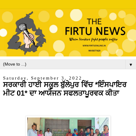
▼
Saturday, September 3, 2022
ਸਰਕਾਰੀ ਹਾਈ ਸਕੂਲ ਬੁੱਲੇਪੁਰ ਵਿੱਚ *ਇੰਸਪਾਇਰ
ਮੀਟ 01* ਦਾ ਆਯੋਜਨ ਸਫਲਤਾਪੂਰਵਕ ਕੀਤਾ