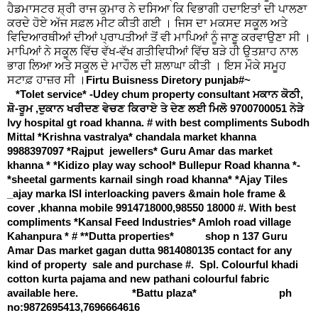
ਹੈਡਮਾਸਟਰ ਸ਼੍ਰੀ ਰਾਜ ਕੁਮਾਰ ਨੇ ਦਸਿਆ ਕਿ ਵਿਭਾਗੀ ਹਦਾਇਤਾਂ ਦੀ ਪਾਲਣਾ
ਕਰਦੇ ਹੋਏ ਅੱਜ ਸਫ਼ਲ ਮੀਟ ਕੀਤੀ ਗਈ । ਜਿਸ ਦਾ ਮਕਸਦ ਸਕੂਲ ਅਤੇ
ਵਿਦਿਆਰਥੀਆਂ ਦੀਆਂ ਪ੍ਰਾਪਤੀਆਂ ਤੋਂ ਵੀ ਮਾਪਿਆਂ ਨੂੰ ਜਾਣੂ ਕਰਵਾਉਣਾ ਸੀ ।
ਮਾਪਿਆਂ ਨੇ ਸਕੂਲ ਵਿੱਚ ਵੱਖ-ਵੱਖ ਗਤੀਵਿਧੀਆਂ ਵਿੱਚ ਬੜੇ ਹੀ ਉਤਸ਼ਾਹ ਨਾਲ
ਭਾਗ ਲਿਆ ਅਤੇ ਸਕੂਲ ਦੇ ਮਾਹੌਲ ਦੀ ਸ਼ਲਾਘਾ ਕੀਤੀ । ਇਸ ਮੌਕੇ ਸਮੂਹ
ਸਟਾਫ਼ ਹਾਜ਼ਰ ਸੀ ।
Firtu Buisness Diretory punjab#~
*Tolet service* -Udey chum property consultant ਮਕਾਨ ਕੋਠੀ,
ਸ਼ੋ-ਰੂਮ ,ਦੁਕਾਨ ਖਰੀਦਣ ਵੇਚਣ ਕਿਰਾਏ ਤੇ ਦੇਣ ਲਈ ਮਿਲੋ 9700700051 ਨੇੜੇ
lvy hospital gt road khanna. # with best compliments Subodh
Mittal *Krishna vastralya* chandala market khanna
9988397097 *Rajput jewellers* Guru Amar das market
khanna * *Kidizo play way school* Bullepur Road khanna *-
*sheetal garments karnail singh road khanna* *Ajay Tiles
_ajay marka ISI interloacking pavers &main hole frame &
cover ,khanna mobile 9914718000,98550 18000 #. With best
compliments *Kansal Feed Industries* Amloh road village
Kahanpura * # **Dutta properties* shop n 137 Guru
Amar Das market gagan dutta 9814080135 contact for any
kind of property sale and purchase #. Spl. Colourful khadi
cotton kurta pajama and new pathani colourful fabric
available here. *Battu plaza* ph
no:9872695413,7696664616