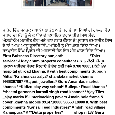
ਸ਼ਹਿਰ ਵਿੱਚ ਜਨਤਕ ਪਖਾਨੇ ਬਣਾਉਣ ਅਤੇ ਪੁਰਾਣੇ ਪਖਾਨਿਆਂ ਦੀ ਹਾਲਤ ਵਿੱਚ
ਸੁਧਾਰ ਦੀ ਮੰਗ ਨੂੰ ਲੈ ਕੇ ਖੰਨਾ ਦੇ ਵਿਧਾਇਕ ਤਰੁਨਪ੍ਰੀਤ ਸਿੰਘ ਸੌਂਦ,
ਐਸਡੀਐਮ ਮਨਜੀਤ ਕੌਰ ਅਤੇ ਖੰਨਾ ਨਗਰ ਕੌਂਸਲ ਦੇ ਪ੍ਰਧਾਨ ਕਮਲਜੀਤ ਸਿੰਘ
ਦੇ ਨਾਂ ‘ਆਪ’ ਆਗੂ ਕੁਲਵੰਤ ਸਿੰਘ ਮਹਿਮੀ ਨੂੰ ਮੰਗ ਪੱਤਰ ਦਿੱਤਾ ਗਿਆ।
ਹਰਪ੍ਰੀਤ ਸਿੰਘ ਪ੍ਰਿੰਸ ਦੀ ਅਗਵਾਈ ਹੇਠ ਇਹ ਮੰਗ ਪੱਤਰ ਦਿੱਤਾ ਗਿਆ।
Firtu Buisness Directory punjab#~ *Tolet
service* -Udey chum property consultant ਮਕਾਨ ਕੋਠੀ, ਸ਼ੋ-ਰੂਮ
,ਦੁਕਾਨ ਖਰੀਦਣ ਵੇਚਣ ਕਿਰਾਏ ਤੇ ਦੇਣ ਲਈ ਮਿਲੋ 9700700051 ਨੇੜੇ lvy
hospital gt road khanna. # with best compliments Subodh
Mittal *Krishna vastralya* chandala market khanna
9988397097 *Rajput jewellers* Guru Amar das market
khanna * *Kidizo play way school* Bullepur Road khanna *-
*sheetal garments karnail singh road khanna* *Ajay Tiles
_ajay marka ISI interloacking pavers &main hole frame &
cover ,khanna mobile 9914718000,98550 18000 #. With best
compliments *Kansal Feed Industries* Amloh road village
Kahanpura * # **Dutta properties* shop n 137 Guru