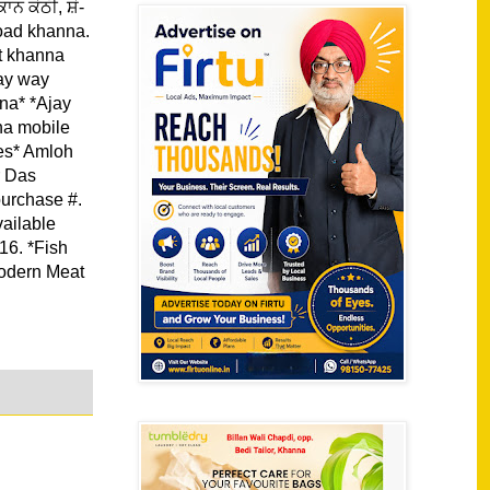
 ਕੋਠੀ, ਸ਼ੋ-
road khanna.
t khanna
ay way
na* *Ajay
na mobile
es* Amloh
r Das
purchase #.
vailable
 *Fish
modern Meat