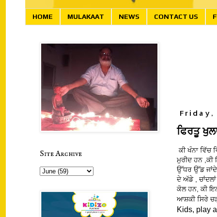
HOME
MULAKAAT
NEWS
CONTACT US
F
Friday,
ਫਿਰਤੂ ਖੁਲ
ਕੀ ਖੰਨਾ ਵਿੱਚ 
Site Archive
ਮੁਰੀਦ ਹਨ ,ਕੀ
ਉੱਧਰ ਉੱਡ ਜਾਂਦ
ਦੇ ਅੱਡੇ , ਚਾਂ
ਕੋਲ ਹਨ, ਕੀ ਇਨ
ਆਸ਼ਕੀ ਸਿਰੇ ਚੜ੍
Kids, play 