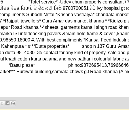
05 *Tolet service* -Udey chum property consultant ਮਕਾਨ
ਖਰੀਦਣ ਵੇਚਣ ਕਿਰਾਏ ਤੇ ਦੇਣ ਲਈ ਮਿਲੋ 9700700051 ਨੇੜੇ lvy hospital gt 
 compliments Subodh Mittal *Krishna vastralya* chandala marke
 *Rajput jewellers* Guru Amar das market khanna * *Kidizo pl
lepur Road khanna *-*sheetal garments karnail singh road khan
 marka ISI interloacking pavers &main hole frame & cover ,khan
,98550 18000 #. With best compliments *Kansal Feed Industri
ge Kahanpura * # **Dutta properties* shop n 137 Guru Ama
n dutta 9814080135 contact for any kind of property sale and 
ful khadi cotton kurta pajama and new pathani colourful fabric a
Battu plaza* ph no:9872695413,7696664616.
arket*** Purewal building,samrala chowk g.t Road khanna (A 