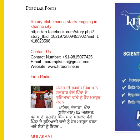
Popular Posts
Rotary club khanna starts Fogging in
khanna city
https://m.facebook.com/story.php?
story_fbid=10219728094539027&id=1
418023598
Contact Us
Contact Number: +91-9815077425
Email: paramjitsetia@gmail.com
Website: www.firtuonline.in
Firtu Radio
ਪੰਜਾਬ ਦੀ ਭਗਵੰਤ ਸਿੰਘ ਮਾਨ
ਸਰਕਾਰ ਵੱਲੋਂ ਪਿੰਡਾਂ ਦੇ
ਬੁਨਿਆਦੀ ਢਾਂਚੇ ਨੂੰ ਹੋਰ ਮਜ਼ਬੂਤ
ਕਰਨ
ਪਾਇਲ, ਦੋਰਾਹਾ, ਖੰਨਾ,
(ਲੁਧਿਆਣਾ) 02 ਅਗਸਤ:
ਪੰਜਾਬ ਦੀ ਭਗਵੰਤ ਸਿੰਘ ਮਾਨ ਸਰਕਾਰ ਵੱਲੋਂ
ਪਿੰਡਾਂ ਦੇ ਬੁਨਿਆਦੀ ਢਾਂਚੇ ਨੂੰ ਹੋਰ ਮਜ਼ਬੂਤ ਕਰਨ
ਅਤੇ ਲੋਕਾਂ ਨੂੰ ਬਿਹਤ...
MULAKAAT