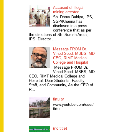
Accused of illegal
mining arrested
Sh. Dhruv Dahiya, IPS,
SSP/Khanna has
disclosed in a press
conference that as per
the directions of Sh. Suresh Arora,
IPS. Director ...
Message FROM Dr.
Vinod Sood. MBBS, MD
CEO, RIMT Medical
College and Hospital
Message FROM Dr.
Vinod Sood. MBBS, MD
CEO, RIMT Medical College and
Hospital. Dear Students, Faculty,
Staff, and Community, As the CEO of
R...
firtu tv
www.youtube.com/user/
firtu
(no title)