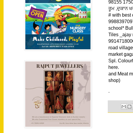
98155 175
ਰੂਮ ,ਦੁਕਾਨ 
# with best
9988397097
school* Bul
Tiles _ajay
9914718000
road villa
market gaga
Spl. Colour
here. *
and Meat m
shop)
.