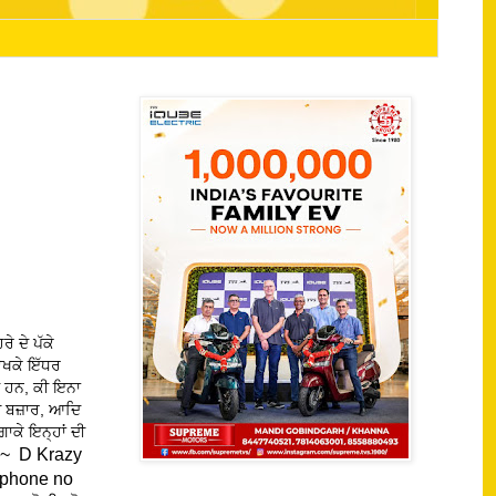
ੇ ਦੇ ਪੱਕੇ
ੇਖਕੇ ਇੱਧਰ
ਦੇ ਹਨ, ਕੀ ਇਨਾ
ਾਸ਼ ਬਜ਼ਾਰ, ਆਦਿ
ਾਕੇ ਇਨ੍ਹਾਂ ਦੀ
#~ D Krazy
 phone no