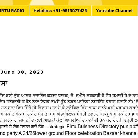
IRTU RADIO
Helpline: +91-9815077425
Youtube Channel
 June 30, 2023
ਾਸਾ
ਵਿੱਚ ਕਈ ਭੂੰਡ ਆਸ਼ਕ,ਨਜਾਇੱਜ ਕਬਜਾ ਧਾਰਕ, ਜੋ ਜਮੀਨ ਸਰਕਾਰੀ ਹੈ ਵੋਹ ਹਮਾਰੀ ਹੈ ਦੇ ਨਾਹਰ
 ਇਹ ਸਰਕਾਰੀ ਜਮੀਨ ਨਾਲ ਇਸ਼ਕ ਰਖਦੇ ਭੂੰਡ ਨਗਰ ਪਾਲਿਕਾ ਨਜਾਇੱਜ ਕਬਜਾ ਹਟਾਓ ਟੀਮ ਵ
ੇ ਹਨ ਬਾਦ ਵਿੱਚ ਉੱਥੇ ਹੀ ਵਿਰਾਜ ਮਾਨ ਹੋ ਕੇ ਟ੍ਰੈਫਿਕ ਵਿੱਚ ਬਾਧਾ ਬਣਕੇ ਖੁਸ਼ੀ ਪ੍ਰਾਪਤ ਕਰ
ਦਲਾਂ ਮਾਰਕੀਟ ਬੁੱਕ ਮਾਰਕੀਟ ਪੁਰਾਣਾ ਬਸ ਅੱਡਾ,ਬਲਾਕ ਸੰਮਤੀ ਦਫਤਰ ਕੋਲ ਸੂਪ ਮਾਰਕੀਟ,ਸੁਭ
ਾ ਸਰਕਾਰੀ ਜਮੀਨਾਂ ਦੇ ਕਈ ਆਸ਼ਕਾਂ ਕੋਲ ਆਪਣੀਆਂ ਦੁਕਾਨਾਂ ਵੀ ਹਨ ਪਰ ਰੇਹੜੀ ਫੜ੍ਹੀ ਲਗ
Firtu Buisness Directory punjab
ਹਦੀ ਹੈ ਲੋਕ ਸਵਾਲ ਕਦੋੰ ਤੱਕ---strategic.
and party A 24/25lower ground Floor celebration Bazaar khanna