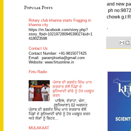
and new 
Popular Posts
ph no:9872
chowk g.t 
Rotary club khanna starts Fogging in
khanna city
.
https://m.facebook.com/story.php?
story_fbid=10219728094539027&id=1
418023598
Contact Us
Contact Number: +91-9815077425
Email: paramjitsetia@gmail.com
Website: www.firtuonline.in
Firtu Radio
ਪੰਜਾਬ ਦੀ ਭਗਵੰਤ ਸਿੰਘ ਮਾਨ
ਸਰਕਾਰ ਵੱਲੋਂ ਪਿੰਡਾਂ ਦੇ
ਬੁਨਿਆਦੀ ਢਾਂਚੇ ਨੂੰ ਹੋਰ ਮਜ਼ਬੂਤ
ਕਰਨ
ਪਾਇਲ, ਦੋਰਾਹਾ, ਖੰਨਾ,
(ਲੁਧਿਆਣਾ) 02 ਅਗਸਤ:
ਪੰਜਾਬ ਦੀ ਭਗਵੰਤ ਸਿੰਘ ਮਾਨ ਸਰਕਾਰ ਵੱਲੋਂ
ਪਿੰਡਾਂ ਦੇ ਬੁਨਿਆਦੀ ਢਾਂਚੇ ਨੂੰ ਹੋਰ ਮਜ਼ਬੂਤ ਕਰਨ
ਅਤੇ ਲੋਕਾਂ ਨੂੰ ਬਿਹਤ...
MULAKAAT