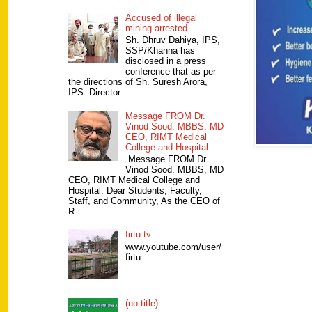
Accused of illegal
mining arrested
Sh. Dhruv Dahiya, IPS,
SSP/Khanna has
disclosed in a press
conference that as per
the directions of Sh. Suresh Arora,
IPS. Director ...
Message FROM Dr.
Vinod Sood. MBBS, MD
CEO, RIMT Medical
College and Hospital
Message FROM Dr.
Vinod Sood. MBBS, MD
CEO, RIMT Medical College and
Hospital. Dear Students, Faculty,
Staff, and Community, As the CEO of
R...
firtu tv
www.youtube.com/user/
firtu
(no title)