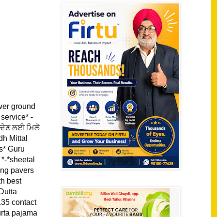
wer ground
rvice* -
 ਦੇਣ ਲਈ ਮਿਲੋ
h Mittal
s* Guru
*-*sheetal
ing pavers
h best
Dutta
35 contact
urta pajama