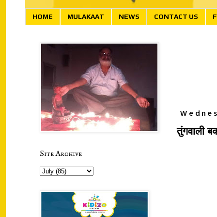
HOME
MULAKAAT
NEWS
CONTACT US
F
Wednes
तुंगवाली ब
Site Archive