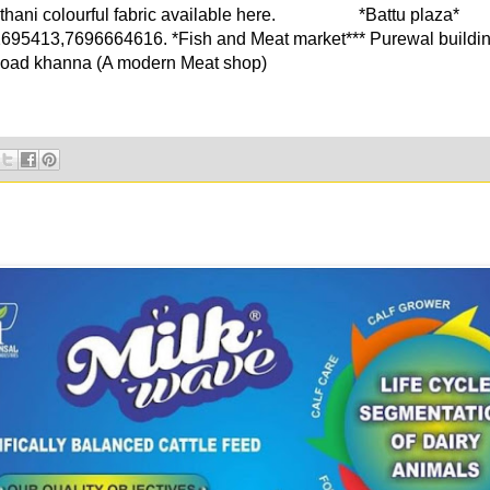
pathani colourful fabric available here. *Bat
695413,7696664616. *Fish and Meat market*** Purewal buildi
Road khanna (A modern Meat shop)