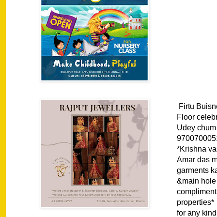
Firtu Buis
Floor cel
Udey chum p
9700700051 
*Krishna v
Amar das ma
garments ka
&main hole
compliments
properties
for any kin