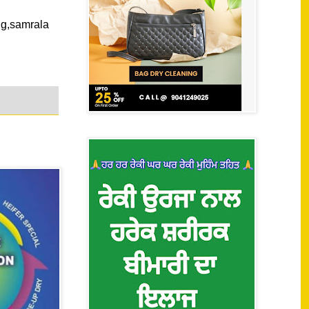
tu plaza*
ng,samrala