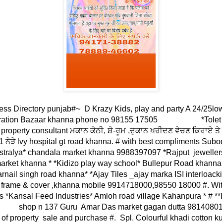
ness Directory punjab#~ D Krazy Kids, play and party A 24/25lo
ebration Bazaar khanna phone no 98155 17505 *Tolet se
roperty consultant ਮਕਾਨ ਕੋਠੀ, ਸ਼ੋ-ਰੂਮ ,ਦੁਕਾਨ ਖਰੀਦਣ ਵੇਚਣ ਕਿਰਾਏ ਤੇ
ਨੇੜੇ lvy hospital gt road khanna. # with best compliments Subod
astralya* chandala market khanna 9988397097 *Rajput jeweller
rket khanna * *Kidizo play way school* Bullepur Road khanna 
rnail singh road khanna* *Ajay Tiles _ajay marka ISI interloack
 frame & cover ,khanna mobile 9914718000,98550 18000 #. Wit
 *Kansal Feed Industries* Amloh road village Kahanpura * # **
* shop n 137 Guru Amar Das market gagan dutta 98140801
d of property sale and purchase #. Spl. Colourful khadi cotton k