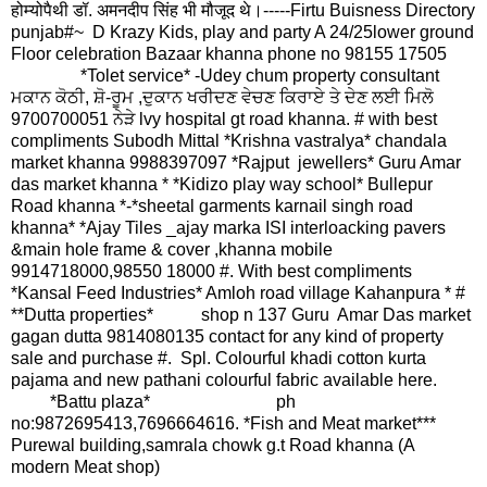
होम्योपैथी डॉ. अमनदीप सिंह भी मौजूद थे।-----
Firtu Buisness Directory
punjab#~ D Krazy Kids, play and party A 24/25lower ground
Floor celebration Bazaar khanna phone no 98155 17505
*Tolet service* -Udey chum property consultant
ਮਕਾਨ ਕੋਠੀ, ਸ਼ੋ-ਰੂਮ ,ਦੁਕਾਨ ਖਰੀਦਣ ਵੇਚਣ ਕਿਰਾਏ ਤੇ ਦੇਣ ਲਈ ਮਿਲੋ
9700700051 ਨੇੜੇ lvy hospital gt road khanna. # with best
compliments Subodh Mittal *Krishna vastralya* chandala
market khanna 9988397097 *Rajput jewellers* Guru Amar
das market khanna * *Kidizo play way school* Bullepur
Road khanna *-*sheetal garments karnail singh road
khanna* *Ajay Tiles _ajay marka ISI interloacking pavers
&main hole frame & cover ,khanna mobile
9914718000,98550 18000 #. With best compliments
*Kansal Feed Industries* Amloh road village Kahanpura * #
**Dutta properties* shop n 137 Guru Amar Das market
gagan dutta 9814080135 contact for any kind of property
sale and purchase #. Spl. Colourful khadi cotton kurta
pajama and new pathani colourful fabric available here.
*Battu plaza* ph
no:9872695413,7696664616. *Fish and Meat market***
Purewal building,samrala chowk g.t Road khanna (A
modern Meat shop)