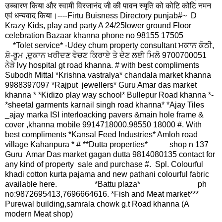
उच्चारण किया और स्वामी विरजानंद जी की पावन स्मृति को कोटि कोटि नमन
एवं धन्यवाद किया।----
Firtu Buisness Directory punjab#~ D
Krazy Kids, play and party A 24/25lower ground Floor
celebration Bazaar khanna phone no 98155 17505
*Tolet service* -Udey chum property consultant ਮਕਾਨ ਕੋਠੀ,
ਸ਼ੋ-ਰੂਮ ,ਦੁਕਾਨ ਖਰੀਦਣ ਵੇਚਣ ਕਿਰਾਏ ਤੇ ਦੇਣ ਲਈ ਮਿਲੋ 9700700051
ਨੇੜੇ lvy hospital gt road khanna. # with best compliments
Subodh Mittal *Krishna vastralya* chandala market khanna
9988397097 *Rajput jewellers* Guru Amar das market
khanna * *Kidizo play way school* Bullepur Road khanna *-
*sheetal garments karnail singh road khanna* *Ajay Tiles
_ajay marka ISI interloacking pavers &main hole frame &
cover ,khanna mobile 9914718000,98550 18000 #. With
best compliments *Kansal Feed Industries* Amloh road
village Kahanpura * # **Dutta properties* shop n 137
Guru Amar Das market gagan dutta 9814080135 contact for
any kind of property sale and purchase #. Spl. Colourful
khadi cotton kurta pajama and new pathani colourful fabric
available here. *Battu plaza* ph
no:9872695413,7696664616. *Fish and Meat market***
Purewal building,samrala chowk g.t Road khanna (A
modern Meat shop)