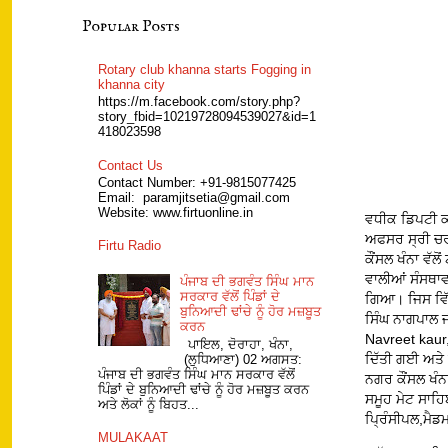
Popular Posts
Rotary club khanna starts Fogging in
khanna city
https://m.facebook.com/story.php?
story_fbid=10219728094539027&id=1
418023598
Contact Us
Contact Number: +91-9815077425
Email: paramjitsetia@gmail.com
Website: www.firtuonline.in
ਵਧੀਕ ਡਿਪਟੀ ਕਮ
ਅਫਸਰ ਸ੍ਰੀ ਚਰਨ
Firtu Radio
ਕੌਂਸਲ ਖੰਨਾ ਵ
ਵਾਲੀਆਂ ਸੰਸਥਾਵ
ਪੰਜਾਬ ਦੀ ਭਗਵੰਤ ਸਿੰਘ ਮਾਨ
ਸਰਕਾਰ ਵੱਲੋਂ ਪਿੰਡਾਂ ਦੇ
ਗਿਆ। ਜਿਸ ਵਿੱ
ਬੁਨਿਆਦੀ ਢਾਂਚੇ ਨੂੰ ਹੋਰ ਮਜ਼ਬੂਤ
ਸਿੰਘ ਨਾਗਪਾਲ 
ਕਰਨ
Navreet kaur
ਪਾਇਲ, ਦੋਰਾਹਾ, ਖੰਨਾ,
ਦਿੱਤੀ ਗਈ ਅਤੇ 
(ਲੁਧਿਆਣਾ) 02 ਅਗਸਤ:
ਪੰਜਾਬ ਦੀ ਭਗਵੰਤ ਸਿੰਘ ਮਾਨ ਸਰਕਾਰ ਵੱਲੋਂ
ਨਗਰ ਕੌਂਸਲ ਖੰਨ
ਪਿੰਡਾਂ ਦੇ ਬੁਨਿਆਦੀ ਢਾਂਚੇ ਨੂੰ ਹੋਰ ਮਜ਼ਬੂਤ ਕਰਨ
ਸਮੂਹ ਮੇਟ ਸਾਹ
ਅਤੇ ਲੋਕਾਂ ਨੂੰ ਬਿਹਤ...
ਪ੍ਰਿੰਸੀਪਲ,ਮੈਡ
MULAKAAT