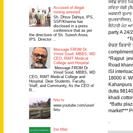
ਸਵੱਛ ਭਾਰਤ ਮਿਸ਼
ਸਵਿਤਾ ਜੋਸ਼ੀ (ਸ
Accused of illegal
mining arrested
ਅਸ਼ਵਨੀ ਕੁਮਾਰ (
Sh. Dhruv Dahiya, IPS,
ਸੁਪਰਵਾਈਜਰ), 
SSP/Khanna has
ਸੈਨੇਟਰੀ ਮੇਟ ਆ
disclosed in a press
conference that as per
party A 24
the directions of Sh. Suresh Arora,
*Tolet ser
IPS. Director ...
ਵੇਚਣ ਕਿਰਾਏ 
Message FROM Dr.
compliment
Vinod Sood. MBBS, MD
*Rajput jew
CEO, RIMT Medical
College and Hospital
Road khanna
Message FROM Dr.
ISI interlo
Vinod Sood. MBBS, MD
CEO, RIMT Medical College and
18000 #. Wi
Hospital. Dear Students, Faculty,
Kahanpura 
Staff, and Community, As the CEO of
R...
dutta 98140
khadi cott
firtu tv
*Battu p
www.youtube.com/user/
firtu
market*** 
.
(no title)