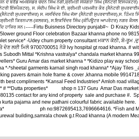
ਨ ਦੇ ਬਰੈਂਡ ਅਮਬੇਸਡਰ ਚੰਦਨ ਸਿੰਘ ਨੇਗੀ,ਸ਼੍ਰੀਮਤੀ ਸੰਯੋਗਤਾ ਸਿੰਘ (ਸੈਨੇਟਰੀ ਇੰਸਪੈਕਟਰ) 
ੈਨੇਟਰੀ ਇੰਸਪੈਕਟਰ), ਸ. ਸੰਦੀਪ ਸਿੰਘ ਜੇ ਈ, ਸ਼੍ਰੀਮਤੀ ਪਰਮਜੀਤ ਕੌਰ (ਸੈਨੇਟਰੀ ਸੁਪਰਵਾਈਜ
ਸੈਨੇਟਰੀ ਸੁਪਰਵਾਈਜਰ) ਸ. ਜਸਵਿੰਦਰ ਸਿੰਘ ਜੱਸਾ (ਸੈਨੇਟਰੀ ਸੁਪਰਵਾਈਜਰ),ਸ. ਹਿੰਮਤ ਸਿੰ
ਸ਼੍ਰੀਮਤੀ ਕਿਰਨਪਾਲ (ਕਲਰਕ), ਸ.ਇਕਵਿੰਦਰ ਸਿੰਘ (ਕੰਪਿਊਟਰ ਆਪਰੇਟਰ) ਨਗਰ ਕੌਸਲ ਖੰ
Firtu Buisness Directory punjab#~ D Krazy Kids
ਦਿ ਹਾਜਿਰ ਸਨ।-----
/25lower ground Floor celebration Bazaar khanna phone no 
vice* -Udey chum property consultant ਮਕਾਨ ਕੋਠੀ, ਸ਼ੋ-ਰੂਮ ,ਦ
ਤੇ ਦੇਣ ਲਈ ਮਿਲੋ 9700700051 ਨੇੜੇ lvy hospital gt road khanna. # wi
s Subodh Mittal *Krishna vastralya* chandala market khanna 
ellers* Guru Amar das market khanna * *Kidizo play way school
 *-*sheetal garments karnail singh road khanna* *Ajay Tiles _
acking pavers &main hole frame & cover ,khanna mobile 99147
th best compliments *Kansal Feed Industries* Amloh road villa
* # **Dutta properties* shop n 137 Guru Amar Das market
80135 contact for any kind of property sale and purchase #. Sp
on kurta pajama and new pathani colourful fabric availab
laza* ph no:9872695413,7696664616. *Fish and M
Purewal building,samrala chowk g.t Road khanna (A modern Mea