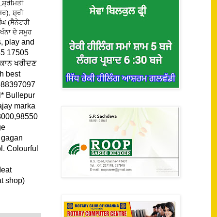
,ਸ਼੍ਰੀਮਤੀ
ਰ), ਸ਼੍ਰੀ
ਘ (ਸੈਨੇਟਰੀ
ਨਾ ਦੇ ਸਮੂਹ
, play and
98155 17505
ੁਕਾਨ ਖਰੀਦਣ
th best
9988397097
* Bullepur
ajay marka
18000,98550
ge
 gagan
l. Colourful
le here.
eat
t shop)