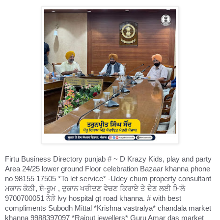
Firtu Business Directory punjab # ~ D Krazy Kids, play and party
Area 24/25 lower ground Floor celebration Bazaar khanna phone
no 98155 17505 *To let service* -Udey chum property consultant
ਮਕਾਨ ਕੋਠੀ, ਸ਼ੋ-ਰੂਮ , ਦੁਕਾਨ ਖਰੀਦਣ ਵੇਚਣ ਕਿਰਾਏ ਤੇ ਦੇਣ ਲਈ ਮਿਲੋ
9700700051 ਨੇੜੇ lvy hospital gt road khanna. # with best
compliments Subodh Mittal *Krishna vastralya* chandala market
khanna 9988397097 *Rajput jewellers* Guru Amar das market