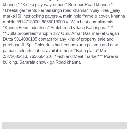
khanna * *Kidizo play way school* Bullepur Road khanna *-
*sheetal garments karnail singh road khanna* *Ajay Tiles _ajay
marka ISI interlocking pavers & main hole frame & cover, khanna
mobile 9914718000, 9855018000 #. With best compliments
*Kansal Feed Industries* Amloh road village Kahanpura * #
**Dutta properties* shop n 137 Guru Amar Das market Gagan
Dutta 9814080135 contact for any kind of property sale and
purchase #. Spl. Colourful khadi cotton kurta pajama and new
pathani colourful fabric available here. *Battu plaza* Mo
:9872695413, 7696664616. *Fish and Meat market*** Purewal
building, Samrala chowk g.t Road khanna