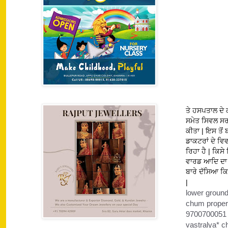
ਤੇ ਹਸਪਤਾਲ ਦੇ 
ਸਮੇਤ ਸਿਵਲ ਸਰਜ
ਕੀਤਾ | ਇਸ ਤੋਂ
ਡਾਕਟਰਾਂ ਦੇ ਵਿ
ਰਿਹਾ ਹੈ | ਕਿਸ
ਵਾਰਡ ਆਦਿ ਦਾ 
ਬਾਰੇ ਦੱਸਿਆ ਕ
lower ground
chum propert
9700700051 ਨ
vastralya* 