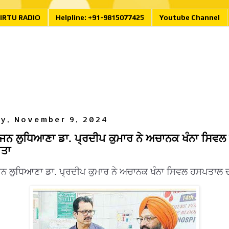
IRTU RADIO
Helpline: +91-9815077425
Youtube Channel
ay, November 9, 2024
ਨ ਲੁਧਿਆਣਾ ਡਾ. ਪ੍ਰਦੀਪ ਕੁਮਾਰ ਨੇ ਅਚਾਨਕ ਖੰਨਾ ਸਿਵ
ੀਤਾ
 ਲੁਧਿਆਣਾ ਡਾ. ਪ੍ਰਦੀਪ ਕੁਮਾਰ ਨੇ ਅਚਾਨਕ ਖੰਨਾ ਸਿਵਲ ਹਸਪਤਾਲ ਦਾ