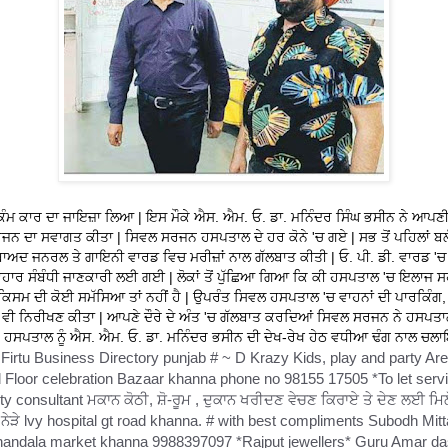
ਕੰਮ ਕਾਰ ਦਾ ਜਾਇਜ਼ਾ ਲਿਆ | ਇਸ ਮੌਕੇ ਐਸ. ਐਮ. ਓ. ਡਾ. ਮਨਿੰਦਰ ਸਿੰਘ ਭਸੀਨ ਨੇ ਆਪਣੀ
ਨ ਦਾ ਸਵਾਗਤ ਕੀਤਾ | ਸਿਵਲ ਸਰਜਨ ਹਸਪਤਾਲ ਦੇ ਹਰ ਕੋਨੇ 'ਚ ਗਏ | ਸਭ ਤੋਂ ਪਹਿਲਾਂ ਬਲੱਡ
 ਬਾਅਦ ਜਨਰਲ ਤੇ ਗਾਇਨੀ ਵਾਰਡ ਵਿਚ ਮਰੀਜ਼ਾਂ ਨਾਲ ਗੱਲਬਾਤ ਕੀਤੀ | ਓ. ਪੀ. ਡੀ. ਵਾਰਡ 'ਚ 
ਵਹਾਰ ਸੰਬੰਧੀ ਜਾਣਕਾਰੀ ਲਈ ਗਈ | ਲੋਕਾਂ ਤੋਂ ਪੁੱਛਿਆ ਗਿਆ ਕਿ ਕੀ ਹਸਪਤਾਲ 'ਚ ਇਲਾਜ ਸਹ
ੇ ਕਿਸਮ ਦੀ ਕੋਈ ਸਮੱਸਿਆ ਤਾਂ ਨਹੀਂ ਹੈ | ਉਪਰੰਤ ਸਿਵਲ ਹਸਪਤਾਲ 'ਚ ਵਾਹਨਾਂ ਦੀ ਪਾਰਕਿੰਗ, 
ਵੀ ਨਿਰੀਖਣ ਕੀਤਾ | ਆਪਣੇ ਦੌਰੇ ਦੇ ਅੰਤ 'ਚ ਗੱਲਬਾਤ ਕਰਦਿਆਂ ਸਿਵਲ ਸਰਜਨ ਨੇ ਹਸਪਤਾਲ
ਿ ਹਸਪਤਾਲ ਨੂੰ ਐਸ. ਐਮ. ਓ. ਡਾ. ਮਨਿੰਦਰ ਭਸੀਨ ਦੀ ਦੇਖ-ਰੇਖ ਹੇਠ ਵਧੀਆ ਢੰਗ ਨਾਲ ਚਲਾ
Firtu Business Directory punjab # ~ D Krazy Kids, play and party Ar
|
 Floor celebration Bazaar khanna phone no 98155 17505 *To let serv
y consultant ਮਕਾਨ ਕੋਠੀ, ਸ਼ੋ-ਰੂਮ , ਦੁਕਾਨ ਖਰੀਦਣ ਵੇਚਣ ਕਿਰਾਏ ਤੇ ਦੇਣ ਲਈ ਮਿਲ
ੇੜੇ lvy hospital gt road khanna. # with best compliments Subodh Mitt
chandala market khanna 9988397097 *Rajput jewellers* Guru Amar d