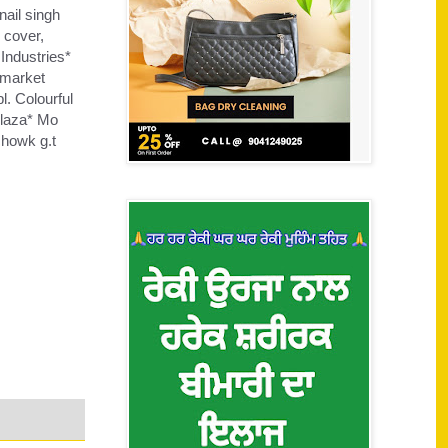
ail singh
 cover,
Industries*
 market
. Colourful
plaza* Mo
chowk g.t