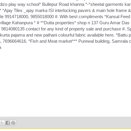
dizo play way school* Bullepur Road khanna *-*sheetal garments karn
 *Ajay Tiles _ajay marka ISI interlocking pavers & main hole frame &
le 9914718000, 9855018000 #. With best compliments *Kansal Feed 
illage Kahanpura * # **Dutta properties* shop n 137 Guru Amar Das
9814080135 contact for any kind of property sale and purchase #. Spl
 kurta pajama and new pathani colourful fabric available here. *Battu 
 7696664616. *Fish and Meat market*** Purewal building, Samrala 
a