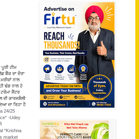
 ਪੂਰੀ ਟੀਮ
 ਬੈਂਕ ਦਾ ਦੌਰਾ
ਮਰੀਜ਼ਾਂ ਨਾਲ
ੀ ਢੰਗ ਨਾਲ ਹੋ
ਟਰੌਮਾ ਸੈਂਟਰ
 ਦੀ ਕਾਰਜਸ਼ੈਲੀ
ਇਆ ਜਾ ਰਿਹਾ ਹੈ
ea 24/25
ice* -Udey
ੋ
al *Krishna
as market