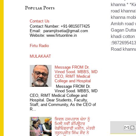
khanna * *Ki
Popular Posts
road khanna*
khanna mobi
Contact Us
Amloh road v
Contact Number: +91-9815077425
Gagan Dutta 
Email: paramjitsetia@gmail.com
Website: www.firtuonline.in
khadi cotton
:9872695413,
Firtu Radio
Road khann
MULAKAAT
Message FROM Dr.
Vinod Sood. MBBS, MD
CEO, RIMT Medical
College and Hospital
Message FROM Dr.
Vinod Sood. MBBS, MD
CEO, RIMT Medical College and
Hospital. Dear Students, Faculty,
Staff, and Community, As the CEO of
R...
ਸਿਵਲ ਹਸਪਤਾਲ ਖੰਨਾ ਨੂੰ
ਮਿਲੀ ਨਵੀਂ ਕੰਪਿਊਟਰ
ਰੇਡੀਓਗ੍ਰਾਫੀ ਮਸ਼ੀਨ, ਮੰਤਰੀ
ਤਰੁਨਪ੍ਰੀਤ ਸਿੰਘ ਸੌਂਦ ਨੇ