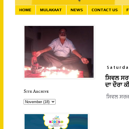
HOME
MULAKAAT
NEWS
CONTACT US
F
Saturd
ਸਿਵਲ ਸਰਜ
ਦਾ ਦੌਰਾ ਕ
Site Archive
ਸਿਵਲ ਸਰਜਨ