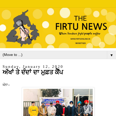
▼
Sunday, January 12, 2020
ਅੱਖਾਂ ਤੇ ਦੰਦਾਂ ਦਾ ਮੁਫ਼ਤ ਕੈਂਪ
ਖੰਨਾ--