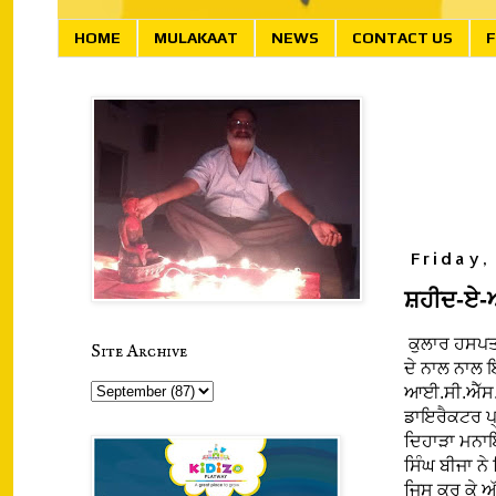
HOME
MULAKAAT
NEWS
CONTACT US
F
Friday,
ਸ਼ਹੀਦ-ਏ
ਕੁਲਾਰ ਹਸਪਤਾ
Site Archive
ਦੇ ਨਾਲ ਨਾਲ 
ਆਈ.ਸੀ.ਐੱਸ.ਈ
ਡਾਇਰੈਕਟਰ ਪ੍
ਦਿਹਾੜਾ ਮਨਾਇ
ਸਿੰਘ ਬੀਜਾ ਨ
ਜਿਸ ਕਰ ਕੇ ਅੱਜ