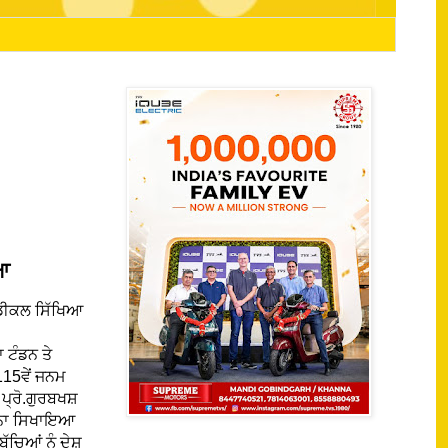
ਆ
ੈਡੀਕਲ ਸਿੱਖਿਆ
 ਟੰਡਨ ਤੇ
115ਵੇਂ ਜਨਮ
੍ਰੋ.ਗੁਰਬਖਸ਼
ਲੜਨਾ ਸਿਖਾਇਆ
ੱਚਿਆਂ ਨੂੰ ਦੇਸ਼