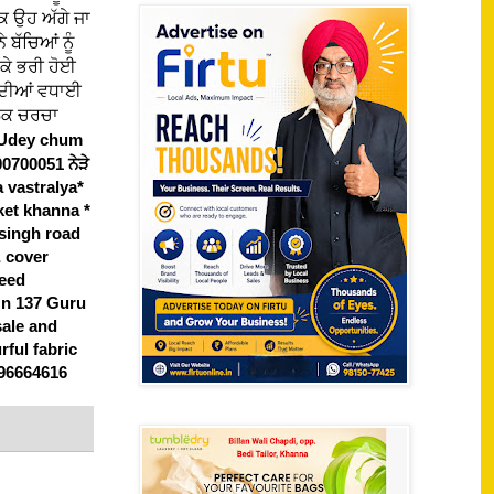
 ਕਿ ਉਹ ਅੱਗੇ ਜਾ
 ਬੱਚਿਆਂ ਨੂੰ
 ਕੇ ਭਰੀ ਹੋਈ
ੇ ਦੀਆਂ ਵਧਾਈ
ਲੋਕ ਚਰਚਾ
Udey chum
00700051 ਨੇੜੇ
 vastralya*
et khanna *
 singh road
& cover
Feed
 n 137 Guru
sale and
ful fabric
664616