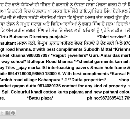
ਦ ਹੋਣ ਵਾਲੇ ਯੋਧਿਆਂ ਦੀ ਜੀਵਨ ਦੇ ਫ਼ਲਸਫ਼ੇ ਨੂੰ ਦੱਸਣਾ ਸਾਡਾ ਮੁੱਢਲਾ ਫ਼ਰਜ਼ ਹੈ ਤਾਂ
ੱਖਿਆ 'ਤੇ ਤਰੱਕੀ ਵਿਚ ਯੋਗਦਾਨ ਪਾ ਸਕਣ ਇਸ ਮੌਕੇ ਡਾਇ.ਰੁਪਿੰਦਰ ਸਿੰਘ ਬੈਨੀਪਾਲ ਨੇ
ੰਘ ਜੀ ਦੇ ਜੀਵਨ ਸਬੰਧੀ ਦੱਸਦਿਆਂ ਕਿਹਾ ਕਿ ਉਨ੍ਹਾਂ ਅੰਦਰ ਦੇਸ਼ ਭਗਤੀ ਕੁੱਟ ਕੁੱਟ
 ਰੇਵਾ ਟੰਡਨ ਨੇ ਸਮੂਹ ਸਟਾਫ਼ ਅਤੇ ਵਿਦਿਆਰਥੀਆਂ ਨੂੰ ਭਗਤ ਸਿੰਘ ਦੇ ਜਨਮ ਦਿਹਾੜ
ਾ ਕਿ ਅੱਜ ਸ਼ਹੀਦ ਭਗਤ ਸਿੰਘ ਦੀ ਸੋਚ 'ਤੇ ਚੱਲਣ ਲਈ ਬਚਿਆਂ ਨੂੰ ਪ੍ਰੇਰਿਤ ਕੀਤਾ।
irtu Buisness Directory punjab#~ *Tolet service* -
F
sultant ਮਕਾਨ ਕੋਠੀ, ਸ਼ੋ-ਰੂਮ ,ਦੁਕਾਨ ਖਰੀਦਣ ਵੇਚਣ ਕਿਰਾਏ ਤੇ ਦੇਣ ਲਈ ਮਿਲੋ 97
l gt road khanna. # with best compliments Subodh Mittal *Krishna
rket khanna 9988397097 *Rajput jewellers* Guru Amar das mark
y way school* Bullepur Road khanna *-*sheetal garments karnail
ay Tiles _ajay marka ISI interloacking pavers &main hole frame 
ile 9914718000,98550 18000 #. With best compliments *Kansal 
* Amloh road village Kahanpura * # **Dutta properties* shop
rket gagan dutta 9814080135 contact for any kind of property 
 Spl. Colourful khadi cotton kurta pajama and new pathani colour
le here. *Battu plaza* ph no:9872695413,7696