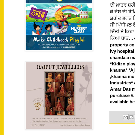
ਦੀ ਖ਼ਾਤਰ ਸ਼ਹੀ
ਕੇ ਦੇਸ਼ ਦੀ ਰ
ਸ਼ਹੀਦ ਭਗਤ ਸਿ
ਸੀ ਪਿ੍ੰਸੀਪਲ
ਦਿੱਤੀ ਤੇ ਕਿਹ
ਕਿਆ ਬਾਤ…
property con
lvy hospita
chandala ma
*Kidizo pla
khanna* *Aj
,khanna mob
Industries
Amar Das ma
purchase #.
availab