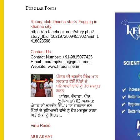
Popular Posts
Rotary club khanna starts Fogging in
khanna city
https://m.facebook.com/story.php?
story_fbid=10219728094539027&id=1
418023598
Contact Us
Contact Number: +91-9815077425
Email: paramjitsetia@gmail.com
Website: www.firtuonline.in
ਪੰਜਾਬ ਦੀ ਭਗਵੰਤ ਸਿੰਘ ਮਾਨ
ਸਰਕਾਰ ਵੱਲੋਂ ਪਿੰਡਾਂ ਦੇ
ਬੁਨਿਆਦੀ ਢਾਂਚੇ ਨੂੰ ਹੋਰ ਮਜ਼ਬੂਤ
ਕਰਨ
ਪਾਇਲ, ਦੋਰਾਹਾ, ਖੰਨਾ,
(ਲੁਧਿਆਣਾ) 02 ਅਗਸਤ:
ਪੰਜਾਬ ਦੀ ਭਗਵੰਤ ਸਿੰਘ ਮਾਨ ਸਰਕਾਰ ਵੱਲੋਂ
ਪਿੰਡਾਂ ਦੇ ਬੁਨਿਆਦੀ ਢਾਂਚੇ ਨੂੰ ਹੋਰ ਮਜ਼ਬੂਤ ਕਰਨ
ਅਤੇ ਲੋਕਾਂ ਨੂੰ ਬਿਹਤ...
Firtu Radio
MULAKAAT