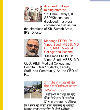
Accused of illegal
mining arrested
Sh. Dhruv Dahiya, IPS,
SSP/Khanna has
disclosed in a press
conference that as per
the directions of Sh. Suresh Arora,
IPS. Director ...
Message FROM Dr.
Vinod Sood. MBBS, MD
CEO, RIMT Medical
College and Hospital
Message FROM Dr.
Vinod Sood. MBBS, MD
CEO, RIMT Medical College and
Hospital. Dear Students, Faculty,
Staff, and Community, As the CEO of
R...
ਸੀਪੀਐੱਫ ਯੂਨੀਅਨ ਦੀ ਰੈਲੀ
ਵਿੱਚ ਖੰਨੇ ਤੋਂ ਅਧਿਆਪਕਾਂ ਦਾ
ਵੱਡਾਕਾਫਲਾ ਰਵਾਨਾ
ਅਧਿਆਪਕ ਆਗੂ ਸੁਖਦੇਵ
ਸਿੰਘ ਬੈਨੀਪਾਲ ਤੇ ਹਰਦੀਪ
ਸਿੰਘ ਬਾਹੋਮਾਜਰਾ ਨੇ ਦੱਸਿਆ
ਕਿ ਪੰਜਾਬ ਦੀ ਗੁੰਗੀ,ਬੋਲੀ ਸਰਕਾਰ ਤੋਂ ਪੁਰਾਣੀ
ਪੈਨਸ਼ਨ ਲਾਗੂ ਕਰਵਾਉਣ ਤੇ ਮੰਗਾਂ ਪੂਰੀਆਂ ...