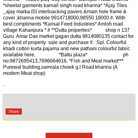
*sheetal garments karnail singh road khanna* *Ajay Tiles
_ajay marka ISI interloacking pavers &main hole frame &
cover ,khanna mobile 9914718000,98550 18000 #. With
best compliments *Kansal Feed Industries* Amloh road
village Kahanpura * # **Dutta properties* shop n 137
Guru Amar Das market gagan dutta 9814080135 contact for
any kind of property sale and purchase #. Spl. Colourful
khadi cotton kurta pajama and new pathani colourful fabric
available here. *Battu plaza* ph
no:9872695413,7696664616. *Fish and Meat market***
Purewal building,samrala chowk g.t Road khanna (A
modern Meat shop)
.
Share