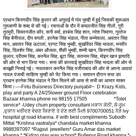
प्रधान किरणदीप सिंह कुलार की अगुवाई में गांव भुमद्दी में हुई जिसकी शुरूआत
गुरूबाणी के शब्द से की गई। रचनाओं के दौर में कमलजीत सिंह नीलों, गुरी
तुरमुरी, सिमरनजीत कौर, सनी वर्मा, हरबंस सिंह शान, नरेश निमाणा, गुरतेज
सिंह बैनीपाल, दीप बगली , हरनेक सिंह भंडाल, गीता कम्मेवाला, अवतार सिंह
मान, अवतार सिंह ऊटालां, प्रगट सिंह भुमद्दी, सुखविंदर सिंह भादला, मनवीर
सिंह, दिलशेर सिंह, अंबर औजला, शैंकी भुमद्दी, शम्मी खान, किरणदीप सिंह
कुलार, प्रीतम सिंह, करनैल सिंह, बूटा सिंह, सतनाम सिंह, मोइन खान इत्यादि
की ओर से भाग लिया गया। सभा की कारवाई सुखविदर सिंह भादला की ओर से
बाखूबी निभाई गई। नावलकार करनैल सिंह वजीराबाद की ओर से अपना आठवां
नावल पंजाबी साहित्य भुमद्दी को भेंट किया गया। समापन दौरान सभा उप
प्रधान हरनेक सिंह भंडाल ने फिर मिलने की आस से सभी का आभार व्यक्त
किया।----
Firtu Buisness Directory punjab#~ D Krazy Kids,
play and party A 24/25lower ground Floor celebration
Bazaar khanna phone no 98155 17505 *Tolet
service* -Udey chum property consultant ਮਕਾਨ ਕੋਠੀ, ਸ਼ੋ-ਰੂਮ
,ਦੁਕਾਨ ਖਰੀਦਣ ਵੇਚਣ ਕਿਰਾਏ ਤੇ ਦੇਣ ਲਈ ਮਿਲੋ 9700700051 ਨੇੜੇ lvy
hospital gt road khanna. # with best compliments Subodh
Mittal *Krishna vastralya* chandala market khanna
9988397097 *Rajput jewellers* Guru Amar das market
khanna * *Kidizo play way school* Bullepur Road khanna *-