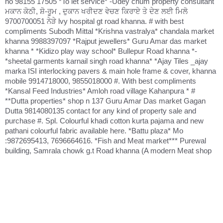
no 98155 17505 *To let service* -Udey chum property consultant
ਮਕਾਨ ਕੋਠੀ, ਸ਼ੋ-ਰੂਮ , ਦੁਕਾਨ ਖਰੀਦਣ ਵੇਚਣ ਕਿਰਾਏ ਤੇ ਦੇਣ ਲਈ ਮਿਲੋ
9700700051 ਨੇੜੇ lvy hospital gt road khanna. # with best
compliments Subodh Mittal *Krishna vastralya* chandala market
khanna 9988397097 *Rajput jewellers* Guru Amar das market
khanna * *Kidizo play way school* Bullepur Road khanna *-
*sheetal garments karnail singh road khanna* *Ajay Tiles _ajay
marka ISI interlocking pavers & main hole frame & cover, khanna
mobile 9914718000, 9855018000 #. With best compliments
*Kansal Feed Industries* Amloh road village Kahanpura * #
**Dutta properties* shop n 137 Guru Amar Das market Gagan
Dutta 9814080135 contact for any kind of property sale and
purchase #. Spl. Colourful khadi cotton kurta pajama and new
pathani colourful fabric available here. *Battu plaza* Mo
:9872695413, 7696664616. *Fish and Meat market*** Purewal
building, Samrala chowk g.t Road khanna (A modern Meat shop