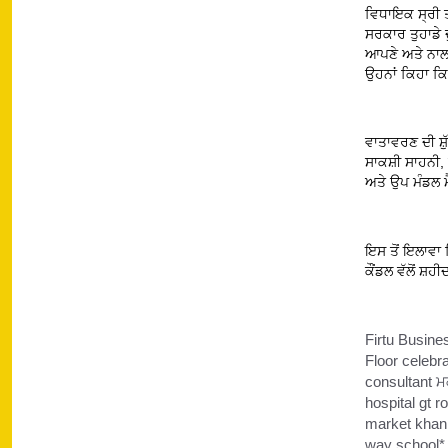
ਵਿਧਾਇਕ ਸ੍ਰੀ ਤ
ਸਰਕਾਰ ਤੁਹਾਡੇ 
ਆਪਣੇ ਅਤੇ ਨਾਲ ਲ
ਉਹਨਾਂ ਕਿਹਾ ਕਿ 
ਵਾਤਾਵਰਣ ਦੀ ਸ਼
ਸਾਕਸ਼ੀ ਸਾਹਨੀ,
ਅਤੇ ਉਪ ਮੰਡਲ ਮੈ
ਇਸ ਤੋਂ ਇਲਾਵਾ
ਕੌਂਡਲ ਵੱਲੋਂ ਸ਼
Firtu Busine
Floor celebr
consultant ਮ
hospital gt 
market khan
way school* 