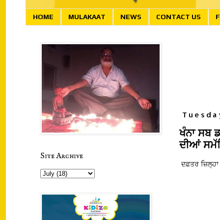
HOME
MULAKAAT
NEWS
CONTACT US
F
Tuesday
ਖੰਨਾ ਸਬ ਡ
ਦੀਆਂ ਸਮੱ
Site Archive
ਦਫ਼ਤਰ ਜ਼ਿਲ੍ਹਾ