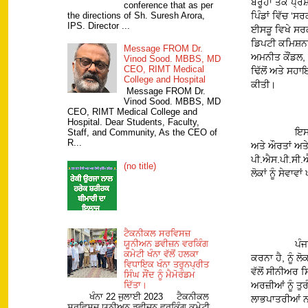
ਬਰੂੰਹਾਂ ਤੱਕ ਪ੍
conference that as per
the directions of Sh. Suresh Arora,
ਪਿੰਡਾਂ ਵਿੱਚ ‘ਸ
IPS. Director ...
ਈਸੜੂ ਵਿਖੇ ਸਰਕ
ਡਿਪਟੀ ਕਮਿਸ਼ਨਰ
Message FROM Dr.
ਅਮਨੀਤ ਕੌਂਡਲ, 
Vinod Sood. MBBS, MD
CEO, RIMT Medical
ਢਿੱਲੋਂ ਅਤੇ ਸਹ
College and Hospital
ਕੀਤੀ।
Message FROM Dr.
Vinod Sood. MBBS, MD
CEO, RIMT Medical College and
Hospital. Dear Students, Faculty,
ਇਸ 
Staff, and Community, As the CEO of
R...
ਅਤੇ ਔਰਤਾਂ ਅਤੇ
ਪੀ.ਐਸ.ਪੀ.ਸੀ.ਐ
(no title)
ਲੋਕਾਂ ਨੂੰ ਸੇਵਾਵ
ਟੈਕਨੀਕਲ ਸਰਵਿਸਜ਼
ਪੰਜ
ਯੂਨੀਅਨ ਡਵੀਜ਼ਨ ਵਰਕਿੰਗ
ਕਮੇਟੀ ਖੰਨਾ ਵੱਲੋਂ ਹਲਕਾ
ਕਰਨਾ ਹੈ, ਨੂੰ ਲ
ਵਿਧਾਇਕ ਖੰਨਾ ਤਰੁਨਪ੍ਰੀਤ
ਵੱਲੋਂ ਸੀਨੀਅਰ 
ਸਿੰਘ ਸੌਂਦ ਨੂੰ ਮੈਮੋਰੰਡਮ
ਅਰਜ਼ੀਆਂ ਨੂੰ ਤ
ਦਿੱਤਾ।
ਖੰਨਾ 22 ਜੁਲਾਈ 2023 ਟੈਕਨੀਕਲ
ਲਾਭਪਾਤਰੀਆਂ ਨ
ਸਰਵਿਸਜ਼ ਯੂਨੀਅਨ ਡਵੀਜ਼ਨ ਵਰਕਿੰਗ ਕਮੇਟੀ