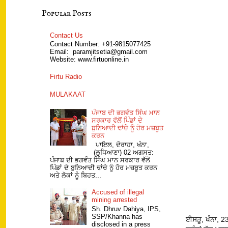
Popular Posts
Contact Us
Contact Number: +91-9815077425
Email: paramjitsetia@gmail.com
Website: www.firtuonline.in
Firtu Radio
MULAKAAT
ਪੰਜਾਬ ਦੀ ਭਗਵੰਤ ਸਿੰਘ ਮਾਨ
ਸਰਕਾਰ ਵੱਲੋਂ ਪਿੰਡਾਂ ਦੇ
ਬੁਨਿਆਦੀ ਢਾਂਚੇ ਨੂੰ ਹੋਰ ਮਜ਼ਬੂਤ
ਕਰਨ
ਪਾਇਲ, ਦੋਰਾਹਾ, ਖੰਨਾ,
(ਲੁਧਿਆਣਾ) 02 ਅਗਸਤ:
ਪੰਜਾਬ ਦੀ ਭਗਵੰਤ ਸਿੰਘ ਮਾਨ ਸਰਕਾਰ ਵੱਲੋਂ
ਪਿੰਡਾਂ ਦੇ ਬੁਨਿਆਦੀ ਢਾਂਚੇ ਨੂੰ ਹੋਰ ਮਜ਼ਬੂਤ ਕਰਨ
ਅਤੇ ਲੋਕਾਂ ਨੂੰ ਬਿਹਤ...
Accused of illegal
mining arrested
Sh. Dhruv Dahiya, IPS,
SSP/Khanna has
ਈਸੜੂ, ਖੰਨਾ, 2
disclosed in a press