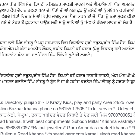
ਰੁਨਪ੍ਰੀਤ ਸਿੰਘ ਸੌਦ, ਡਿਪਟੀ ਕਮਿਸ਼ਨਰ ਸਾਕਸ਼ੀ ਸਾਹਨੀ ਅਤੇ ਐਸ.ਐਸ.ਪੀ ਖੰਨਾ ਅਮਨੀਤ ਕੌ
ਦੁਆਰ ਕੈਂਪ ਦੌਰਾਨ ਹਲਕਾ ਖੰਨਾ ਦੇ ਪਿੰਡਾਂ ਦੀਆਂ ਨਸ਼ਾ ਛੁਡਾਊ ਕਮੇਟੀਆਂ ਨੂੰ ਸੰਬੋਧਨ ਕਰਦਿਆ
ੱਗਦੇ ਪਿੰਡਾਂ ਵਿਚ ਨਸ਼ਿਆਂ ਵਿਰੁੱਧ ਜਾਗਰੂਕਤਾ ਪੈਦਾ ਕਰਨ ਤਾਂ ਜ਼ੋ ਪਿੰਡਾ ਨੂੰ ਨਸ਼ਾ ਮੁਕਤ ਕੀਤ
ਨਸ਼ੇ ਦੇ ਕੋਹੜ ਤੋਂ ਛੁਟਕਾਰਾ ਪਾਉਣ ਲਈ ਸਾਨੂੰ ਸਾਰਿਆਂ ਨੂੰ ਮਿਲ ਕੇ ਹੰਭਲਾ ਮਾਰਨ ਦੀ ਲੋੜ ਹੈ।
ੁੱਧਤਾ ਲਈ ਪਿੰਡ ਈਸੜੂ ਦੇ ਪਸ਼ੂ ਹਸਪਤਾਲ ਵਿੱਚ ਵਿਧਾਇਕ ਸ੍ਰੀ ਤਰੁਨਪ੍ਰੀਤ ਸਿੰਘ ਸੌਦ, ਡਿ
 ਐਸ.ਐਸ.ਪੀ ਖੰਨਾ ਅਮਨੀਤ ਕੌਂਡਲ, ਵਧੀਕ ਡਿਪਟੀ ਕਮਿਸ਼ਨਰ (ਪੇਂਡੂ ਵਿਕਾਸ) ਸ੍ਰੀ ਅਨਮੋਲ
ਜਿਸਟਰੇਟ ਖੰਨਾ ਡਾ. ਬਲਜਿੰਦਰ ਸਿੰਘ ਢਿੱਲੋਂ ਨੇ ਬੂਟੇ ਵੀ ਲਗਾਏ।
 ਵਿਧਾਇਕ ਸ੍ਰੀ ਤਰੁਨਪ੍ਰੀਤ ਸਿੰਘ ਸੌਦ, ਡਿਪਟੀ ਕਮਿਸ਼ਨਰ ਸਾਕਸ਼ੀ ਸਾਹਨੀ, ਐਸ.ਐਸ.ਪੀ 
ਹੀਦ ਮਾਸਟਰ ਕਰਨੈਲ ਸਿੰਘ ਈਸੜੂ ਦੇ ਬੁੱਤ ਤੇ ਜਾ ਕੇ ਸ਼ਹੀਦ ਕਰਨੈਲ ਸਿੰਘ ਈਸੜੂ ਨੂੰ ਸ਼ਰਧਾ ਦੇ ਫੁੱ
ss Directory punjab # ~ D Krazy Kids, play and party Area 24/25 lowe
ation Bazaar khanna phone no 98155 17505 *To let service* -Udey c
ਕਾਨ ਕੋਠੀ, ਸ਼ੋ-ਰੂਮ , ਦੁਕਾਨ ਖਰੀਦਣ ਵੇਚਣ ਕਿਰਾਏ ਤੇ ਦੇਣ ਲਈ ਮਿਲੋ 9700700051 ਨੇ
road khanna. # with best compliments Subodh Mittal *Krishna vastraly
na 9988397097 *Rajput jewellers* Guru Amar das market khanna * *K
Bullepur Road khanna *-*sheetal garments karnail singh road khanna