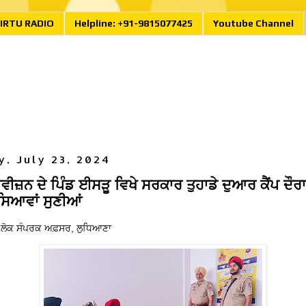
IRTU RADIO
Helpline: +91-9815077425
Youtube Channel
, July 23, 2024
ਵੀਜ਼ਨ ਦੇ ਪਿੰਡ ਈਸੜੂ ਵਿਖੇ ਸਰਕਾਰ ਤੁਹਾਡੇ ਦੁਆਰ ਕੈਂਪ ਦੌਰਾ
ਸਿਆਵਾਂ ਸੁਣੀਆਂ
 ਲੋਕ ਸੰਪਰਕ ਅਫ਼ਸਰ, ਲੁਧਿਆਣਾ