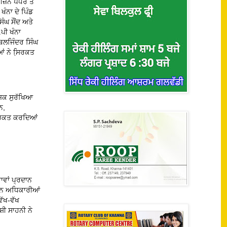
ੀਜ਼ਨ ਪੱਧਰ ਤੇ
ਖੰਨਾ ਦੇ ਪਿੰਡ
ੰਘ ਸੌਂਦ ਅਤੇ
ਪੀ ਖੰਨਾ
ਬਲਜਿੰਦਰ ਸਿੰਘ
ਆਂ ਨੇ ਸਿ਼ਰਕਤ
ਜਿਕ ਸੁਰੱਖਿਆ
ਨ,
਼ਿਰਕਤ ਕਰਦਿਆਂ
ਵਾਵਾਂ ਪ੍ਰਦਾਨ
ਦੌਰਾਨ ਅਧਿਕਾਰੀਆਂ
ਵੱਖ-ਵੱਖ
ਸ਼ੀ ਸਾਹਨੀ ਨੇ