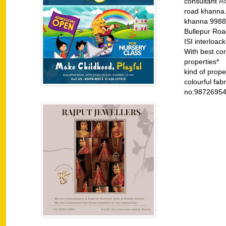
consultant ਮਕ
road khanna.
khanna 99883
Bullepur Roa
ISI interloa
With best co
properties*
kind of prop
colourfu
no:9872695