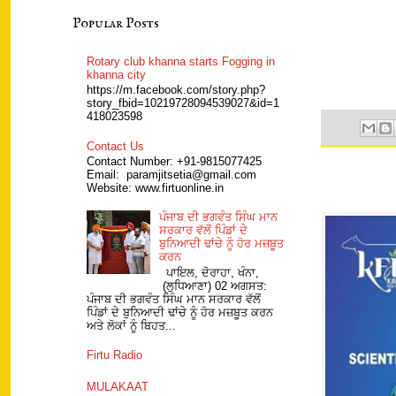
Popular Posts
Rotary club khanna starts Fogging in
khanna city
https://m.facebook.com/story.php?
story_fbid=10219728094539027&id=1
418023598
Contact Us
Contact Number: +91-9815077425
Email: paramjitsetia@gmail.com
Website: www.firtuonline.in
ਪੰਜਾਬ ਦੀ ਭਗਵੰਤ ਸਿੰਘ ਮਾਨ
ਸਰਕਾਰ ਵੱਲੋਂ ਪਿੰਡਾਂ ਦੇ
ਬੁਨਿਆਦੀ ਢਾਂਚੇ ਨੂੰ ਹੋਰ ਮਜ਼ਬੂਤ
ਕਰਨ
ਪਾਇਲ, ਦੋਰਾਹਾ, ਖੰਨਾ,
(ਲੁਧਿਆਣਾ) 02 ਅਗਸਤ:
ਪੰਜਾਬ ਦੀ ਭਗਵੰਤ ਸਿੰਘ ਮਾਨ ਸਰਕਾਰ ਵੱਲੋਂ
ਪਿੰਡਾਂ ਦੇ ਬੁਨਿਆਦੀ ਢਾਂਚੇ ਨੂੰ ਹੋਰ ਮਜ਼ਬੂਤ ਕਰਨ
ਅਤੇ ਲੋਕਾਂ ਨੂੰ ਬਿਹਤ...
Firtu Radio
MULAKAAT