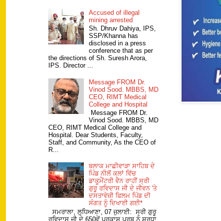
Accused of illegal
mining arrested
Sh. Dhruv Dahiya, IPS,
SSP/Khanna has
disclosed in a press
conference that as per
the directions of Sh. Suresh Arora,
IPS. Director ...
Message FROM Dr.
Vinod Sood. MBBS, MD
CEO, RIMT Medical
College and Hospital
Message FROM Dr.
Vinod Sood. MBBS, MD
CEO, RIMT Medical College and
Hospital. Dear Students, Faculty,
Staff, and Community, As the CEO of
R...
ਬਲਾਕ ਮਾਛੀਵਾੜਾ ਸਾਹਿਬ ਦੇ
ਪਿੰਡ ਨੀਲੋਂ ਕਲਾਂ ਵਿੱਚ
ਡਾਕੂਮੈਂਟਰੀ ਵੈਨ ਰਾਹੀਂ ਸ੍ਰੀ
ਗੁਰੂ ਰਵਿਦਾਸ ਜੀ ਦੇ ਜੀਵਨ 'ਤੇ
ਦਸਤਾਵੇਜ਼ੀ ਫਿਲਮ ਪਿੰਡ ਦੀ
ਸੰਗਤ ਨੂੰ ਦਿਖਾਈ ਗਈ*
ਸਮਰਾਲਾ, ਲੁਧਿਆਣਾ, 07 ਜੁਲਾਈ: ਸ੍ਰੀ ਗੁਰੂ
ਰਵਿਦਾਸ ਜੀ ਦੇ 650ਵੇਂ ਪ੍ਰਕਾਸ਼ ਪੁਰਬ ਨੂੰ ਸ਼ਰਧਾ,