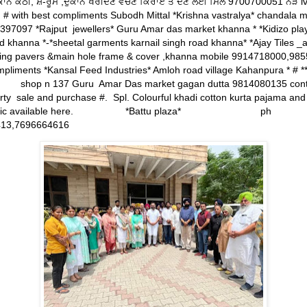
ਾਨ ਕੋਠੀ, ਸ਼ੋ-ਰੂਮ ,ਦੁਕਾਨ ਖਰੀਦਣ ਵੇਚਣ ਕਿਰਾਏ ਤੇ ਦੇਣ ਲਈ ਮਿਲੋ 9700700051 ਨੇੜੇ lv
 # with best compliments Subodh Mittal *Krishna vastralya* chandala 
97097 *Rajput jewellers* Guru Amar das market khanna * *Kidizo pla
d khanna *-*sheetal garments karnail singh road khanna* *Ajay Tiles _
cking pavers &main hole frame & cover ,khanna mobile 9914718000,98
mpliments *Kansal Feed Industries* Amloh road village Kahanpura * # *
 shop n 137 Guru Amar Das market gagan dutta 9814080135 conta
erty sale and purchase #. Spl. Colourful khadi cotton kurta pajama an
l fabric available here. *Battu plaza* ph
413,7696664616