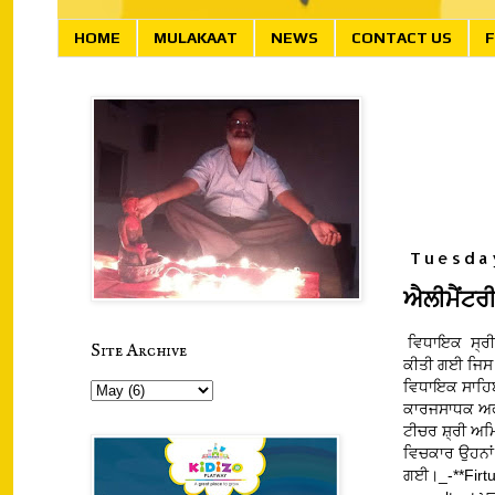
HOME
MULAKAAT
NEWS
CONTACT US
F
Tuesday
ਐਲੀਮੈਂਟਰੀ
ਵਿਧਾਇਕ ਸ੍ਰੀ ਗ
Site Archive
ਕੀਤੀ ਗਈ ਜਿਸ ਵ
ਵਿਧਾਇਕ ਸਾਹਿਬ 
ਕਾਰਜਸਾਧਕ ਅਫਸਰ
ਟੀਚਰ ਸ਼੍ਰੀ ਅਮ
ਵਿਚਕਾਰ ਉਹਨਾਂ ਦ
ਗਈ।_-**Fir