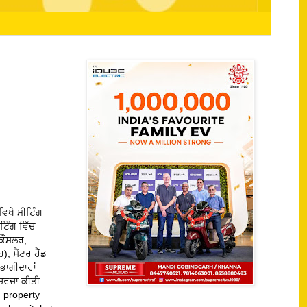
ਵਿਖੇ ਮੀਟਿੰਗ
ਟਿੰਗ ਵਿੱਚ
ਕੌਂਸਲਰ,
, ਸੈਂਟਰ ਹੈੱਡ
ਭਾਗੀਦਾਰਾਂ
 ਚਰਚਾ ਕੀਤੀ
property