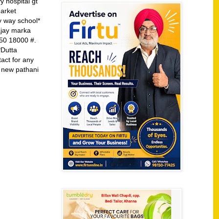
y hospital gt
market
y way school*
ajay marka
550 18000 #.
*Dutta
ct for any
d new pathani