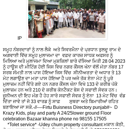
IP
ਸਮੂਹ ਨੰਬਰਦਾਰਾਂ ਨੂੰ ਨਾਲ ਲੈਕੇ ਅਤੇ ਸਿਵਰਮੈਨਾ ਦੇ ਪ੍ਰਧਾਨ ਰੁਲਦੂ ਰਾਮ ਦੇ
ਅਗਵਾਈ ਵਿੱਚ ਸਮੂਹ ਮੁਲਾਜਮਾ ਦਾ ਵਫ਼ਦ ਕਾਰਜ਼ ਸਾਧਕ ਅਫਸਰ ਨੂੰ
ਮਿਲਿਆ ਅਤੇ ਮੁਲਾਜਮਾ ਦਿਆ ਮੁਸ਼ਕਿਲਾਂ ਬਾਰੇ ਦੱਸਿਆ ਮਿਤੀ 28 04 2023
ਨੂੰ ਹਾਊਸ ਦੀ ਮੀਟਿੰਗ ਹੋਈ ਜਿਸ ਵਿਚ ਨਗਰ ਕੌਂਸਲ ਖੰਨਾ ਵੱਲੋਂ ਮੱਤਾ ਨੰਬਰ 17
ਸਰਬ ਸੰਮਤੀ ਨਾਲ ਪਾਸ ਹੋਇਆ ਜਿਸ ਵਿੱਚ ਸੀਨੀਅਰਤਾ ਦੇ ਅਧਾਰ ਤੇ 13
ਮੇਟ ਲਗਾਉਣ ਦਾ ਮਤਾ ਪਾਸ ਹੋਇਆ ਹੈ ਪਰ ਅਜੇ ਤੱਕ ਏਨਾ ਮੇਟ ਨੂੰ ਪੂਰੇ
ਮੁਲਾਜ਼ਮ ਨਹੀਂ ਦਿੱਤੇ ਗਏ ਹਨ ਨਗਰ ਕੌਂਸਲ ਖੰਨਾ ਵਿਖੇ 133 ਦੇ ਕਰੀਬ ਪੱਕੇ
ਮੁਲਾਜ਼ਮ ਹਨ ਅਤੇ 210 ਦੇ ਕਰੀਬ ਕੋਨਟੈਕਟ ਬੇਸ ਦੇ ਸਫਾਈ ਸੇਵਕ ਹਨ।
ਜੂਨੀਅਨ ਦੀ ਇਹ ਮੰਗ ਹੈ ਹੇਹ ਸਾਰੇ ਸਫਾਈ ਸੇਵਕ ਨੂੰ ਏਨਾ 13 ਮੇਟ ਵਿੱਚ ਵੰਡ
ਦਿੱਤਾ ਜਾਵੇ ਤਾਂ ਜੋ 33 ਵਾਰਡ ਨੂੰ ਸਾਫ਼ ਸੁਥਰਾ ਅਤੇ ਬਿਮਾਰੀਆਂ ਰਹਿਤ
ਬਣਾਇਆ ਜਾ ਸਕੇ.-//----
Firtu Buisness Directory punjab#~ D
Krazy Kids, play and party A 24/25lower ground Floor
celebration Bazaar khanna phone no 98155 17505
*Tolet service* -Udey chum property consultant ਮਕਾਨ ਕੋਠੀ,