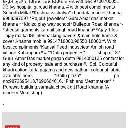
ਸ਼ੋ-ਰੂਮ ,ਦੁਕਾਨ ਖਰੀਦਣ ਵੇਚਣ ਕਿਰਾਏ ਤੇ ਦੇਣ ਲਈ ਮਿਲੋ 9700700051
ਨੇੜੇ lvy hospital gt road khanna. # with best compliments
Subodh Mittal *Krishna vastralya* chandala market khanna
9988397097 *Rajput jewellers* Guru Amar das market
khanna * *Kidizo play way school* Bullepur Road khanna *-
*sheetal garments karnail singh road khanna* *Ajay Tiles
_ajay marka ISI interloacking pavers &main hole frame &
cover ,khanna mobile 9914718000,98550 18000 #. With
best compliments *Kansal Feed Industries* Amloh road
village Kahanpura * # **Dutta properties* shop n 137
Guru Amar Das market gagan dutta 9814080135 contact for
any kind of property sale and purchase #. Spl. Colourful
khadi cotton kurta pajama and new pathani colourful fabric
available here. *Battu plaza* ph
no:9872695413,7696664616. *Fish and Meat market***
Purewal building,samrala chowk g.t Road khanna (A
modern Meat shop)
.