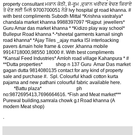
property consultant ਮਕਾਨ ਕੋਠੀ, ਸ਼ੋ-ਰੂਮ ,ਦੁਕਾਨ ਖਰੀਦਣ ਵੇਚਣ ਕਿਰਾਏ
ਤੇ ਦੇਣ ਲਈ ਮਿਲੋ 9700700051 ਨੇੜੇ lvy hospital gt road khanna. #
with best compliments Subodh Mittal *Krishna vastralya*
chandala market khanna 9988397097 *Rajput jewellers*
Guru Amar das market khanna * *Kidizo play way school*
Bullepur Road khanna *-*sheetal garments karnail singh
road khanna* *Ajay Tiles _ajay marka ISI interloacking
pavers &main hole frame & cover ,khanna mobile
9914718000,98550 18000 #. With best compliments
*Kansal Feed Industries* Amloh road village Kahanpura * #
**Dutta properties* shop n 137 Guru Amar Das market
gagan dutta 9814080135 contact for any kind of property
sale and purchase #. Spl. Colourful khadi cotton kurta
pajama and new pathani colourful fabric available here.
*Battu plaza* ph
no:9872695413,7696664616. *Fish and Meat market***
Purewal building,samrala chowk g.t Road khanna (A
modern Meat shop)
.