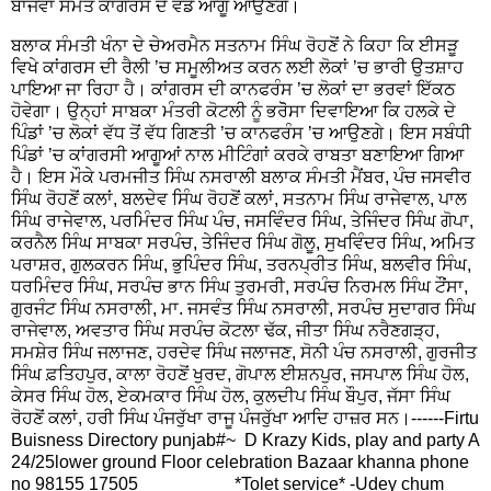
ਬਾਜਵਾ ਸਮੇਤ ਕਾਂਗਰਸ ਦੇ ਵੱਡੇ ਆਗੂ ਆਉਣਗੇ।
ਬਲਾਕ ਸੰਮਤੀ ਖੰਨਾ ਦੇ ਚੇਅਰਮੈਨ ਸਤਨਾਮ ਸਿੰਘ ਰੋਹਣੋਂ ਨੇ ਕਿਹਾ ਕਿ ਈਸੜੂ
ਵਿਖੇ ਕਾਂਗਰਸ ਦੀ ਰੈਲੀ ’ਚ ਸਮੂਲੀਅਤ ਕਰਨ ਲਈ ਲੋਕਾਂ ’ਚ ਭਾਰੀ ਉਤਸ਼ਾਹ
ਪਾਇਆ ਜਾ ਰਿਹਾ ਹੈ। ਕਾਂਗਰਸ ਦੀ ਕਾਨਫਰੰਸ ’ਚ ਲੋਕਾਂ ਦਾ ਭਰਵਾਂ ਇੱਕਠ
ਹੋਵੇਗਾ। ਉਨ੍ਹਾਂ ਸਾਬਕਾ ਮੰਤਰੀ ਕੋਟਲੀ ਨੂੰ ਭਰੋੋਸਾ ਦਿਵਾਇਆ ਕਿ ਹਲਕੇ ਦੇ
ਪਿੰਡਾਂ ’ਚ ਲੋਕਾਂ ਵੱਧ ਤੋਂ ਵੱਧ ਗਿਣਤੀ ’ਚ ਕਾਨਫਰੰਸ ’ਚ ਆਉਣਗੇ। ਇਸ ਸਬੰਧੀ
ਪਿੰਡਾਂ ’ਚ ਕਾਂਗਰਸੀ ਆਗੂਆਂ ਨਾਲ ਮੀਟਿੰਗਾਂ ਕਰਕੇ ਰਾਬਤਾ ਬਣਾਇਆ ਗਿਆ
ਹੈ। ਇਸ ਮੌਕੇ ਪਰਮਜੀਤ ਸਿੰਘ ਨਸਰਾਲੀ ਬਲਾਕ ਸੰਮਤੀ ਮੈਂਬਰ, ਪੰਚ ਜਸਵੀਰ
ਸਿੰਘ ਰੋਹਣੋਂ ਕਲਾਂ, ਬਲਦੇਵ ਸਿੰਘ ਰੋਹਣੋਂ ਕਲਾਂ, ਸਤਨਾਮ ਸਿੰਘ ਰਾਜੇਵਾਲ, ਪਾਲ
ਸਿੰਘ ਰਾਜੇਵਾਲ, ਪਰਮਿੰਦਰ ਸਿੰਘ ਪੰਚ, ਜਸਵਿੰਦਰ ਸਿੰਘ, ਤੇਜਿੰਦਰ ਸਿੰਘ ਗੋਪਾ,
ਕਰਨੈਲ ਸਿੰਘ ਸਾਬਕਾ ਸਰਪੰਚ, ਤੇਜਿੰਦਰ ਸਿੰਘ ਗੋਲੂ, ਸੁਖਵਿੰਦਰ ਸਿੰਘ, ਅਮਿਤ
ਪਰਾਸ਼ਰ, ਗੁਲਕਰਨ ਸਿੰਘ, ਭੁਪਿੰਦਰ ਸਿੰਘ, ਤਰਨਪ੍ਰੀਤ ਸਿੰਘ, ਬਲਵੀਰ ਸਿੰਘ,
ਧਰਮਿੰਦਰ ਸਿੰਘ, ਸਰਪੰਚ ਭਾਨ ਸਿੰਘ ਤੁਰਮਰੀ, ਸਰਪੰਚ ਨਿਰਮਲ ਸਿੰਘ ਟੌਂਸਾ,
ਗੁਰਜੰਟ ਸਿੰਘ ਨਸਰਾਲੀ, ਮਾ. ਜਸਵੰਤ ਸਿੰਘ ਨਸਰਾਲੀ, ਸਰਪੰਚ ਸੁਦਾਗਰ ਸਿੰਘ
ਰਾਜੇਵਾਲ, ਅਵਤਾਰ ਸਿੰਘ ਸਰਪੰਚ ਕੋਟਲਾ ਢੱਕ, ਜੀਤਾ ਸਿੰਘ ਨਰੈਣਗੜ੍ਹ,
ਸਮਸ਼ੇਰ ਸਿੰਘ ਜਲਾਜਣ, ਹਰਦੇਵ ਸਿੰਘ ਜਲਾਜਣ, ਸੋਨੀ ਪੰਚ ਨਸਰਾਲੀ, ਗੁਰਜੀਤ
ਸਿੰਘ ਫ਼ਤਿਹਪੁਰ, ਕਾਲਾ ਰੋਹਣੋਂ ਖੁਰਦ, ਗੋਪਾਲ ਈਸ਼ਨਪੁਰ, ਜਸਪਾਲ ਸਿੰਘ ਹੋਲ,
ਕੇਸਰ ਸਿੰਘ ਹੋਲ, ਏਕਮਕਾਰ ਸਿੰਘ ਹੋਲ, ਕੁਲਦੀਪ ਸਿੰਘ ਬੌਪੁਰ, ਜੱਸਾ ਸਿੰਘ
ਰੋਹਣੋਂ ਕਲਾਂ, ਹਰੀ ਸਿੰਘ ਪੰਜਰੁੱਖਾ ਰਾਜੂ ਪੰਜਰੁੱਖਾ ਆਦਿ ਹਾਜ਼ਰ ਸਨ।------
Firtu
Buisness Directory punjab#~ D Krazy Kids, play and party A
24/25lower ground Floor celebration Bazaar khanna phone
no 98155 17505 *Tolet service* -Udey chum