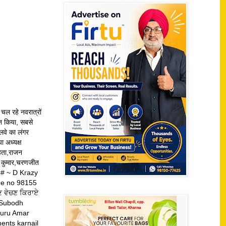
 चल रहे नवरात्रों
्तन किया, सबसे
हलवे का लंगर
ा अध्यक्ष
ेहता,राजन
िव कुमार,चरणजीत
# ~ D Krazy
ne no 98155
ਦਣ ਵੇਚਣ ਕਿਰਾਏ
s Subodh
Guru Amar
ents karnail