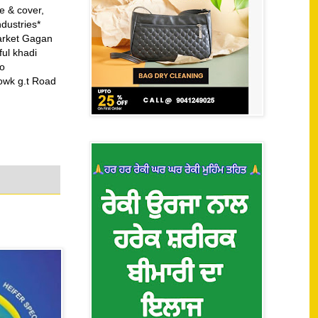
e & cover,
dustries*
market Gagan
ful khadi
Mo
owk g.t Road