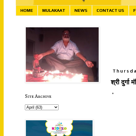
HOME
MULAKAAT
NEWS
CONTACT US
F
Thursda
श्री दुर्गा
*
Site Archive