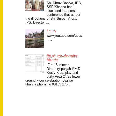
Sh. Dhruv Dahiya, IPS,
SSP/Khanna has
disclosed in a press
conference that as per
the directions of Sh. Suresh Arora,
IPS. Director ...
firtu tv
www.youtube.com/user/
firtu
ਕੌਣ,ਕੀ, ਕਦੋਂ--ਸਿਮਰਜੀਤ
ਸਿੰਘ ਕੰਗ
Firtu Business
Directory punjab # ~ D
Krazy Kids, play and
party Area 24/25 lower
ground Floor celebration Bazaar
khanna phone no 98155 175...