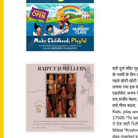
श्री दुर्गा मंदि
के नवमी के दिन श्
पहले छोटी-छोटी क
लगाया गया इस मौके
एडवोकेट अजय देव
दत्त,राजीव मेहत
वर्मा,गौरव 
Kids, play a
17505 *To let
ਤੇ ਦੇਣ ਲਈ ਮਿ
Mittal *Kris
das market k