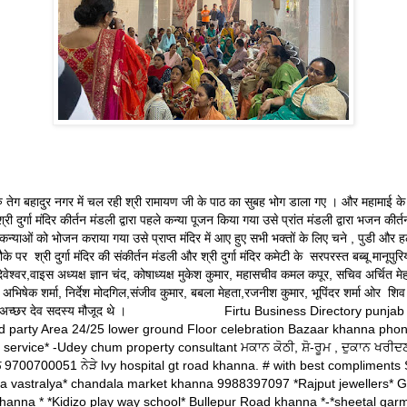
र गुरु तेग बहादुर नगर में चल रही श्री रामायण जी के पाठ का सुबह भोग डाला गए । और महामाई के
री दुर्गा मंदिर कीर्तन मंडली द्वारा पहले कन्या पूजन किया गया उसे प्रांत मंडली द्वारा भजन कीर
न्याओं को भोजन कराया गया उसे प्राप्त मंदिर में आए हुए सभी भक्तों के लिए चने , पुडी और 
 पर श्री दुर्गा मंदिर की संकीर्तन मंडली और श्री दुर्गा मंदिर कमेटी के सरपरस्त बब्बू मानूपुरिय
ेश्वर,वाइस अध्यक्ष ज्ञान चंद, कोषाध्यक्ष मुकेश कुमार, महासचीव कमल कपूर, सचिव अर्चित म
ा, अभिषेक शर्मा, निर्देश मोदगिल,संजीव कुमार, बबला मेहता,रजनीश कुमार, भूपिंदर शर्मा ओर श
बदला, अच्छर देव सदस्य मौजूद थे । Firtu Business Directory punjab 
nd party Area 24/25 lower ground Floor celebration Bazaar khanna pho
 service* -Udey chum property consultant ਮਕਾਨ ਕੋਠੀ, ਸ਼ੋ-ਰੂਮ , ਦੁਕਾਨ ਖਰੀ
ਲੋ 9700700051 ਨੇੜੇ lvy hospital gt road khanna. # with best compliment
hna vastralya* chandala market khanna 9988397097 *Rajput jewellers* 
hanna * *Kidizo play way school* Bullepur Road khanna *-*sheetal garm