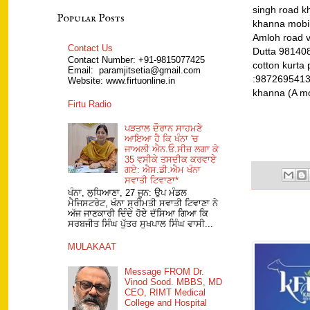
singh road kh
Popular Posts
khanna mobil
Amloh road v
Contact Us
Dutta 981408
Contact Number: +91-9815077425
cotton kurta 
Email: paramjitsetia@gmail.com
:9872695413,
Website: www.firtuonline.in
khanna (A m
Firtu Radio
ਪੜਤਾਲ ਦੌਰਾਨ ਸਾਹਮਣੇ
ਆਇਆ ਹੈ ਕਿ ਖੰਨਾ 'ਚ
ਜਾਅਲੀ ਐਨ.ਓ.ਸੀਜ਼ ਲਗਾ ਕੇ
35 ਵਸੀਕੇ ਤਸਦੀਕ ਕਰਵਾਏ
ਗਏ: ਐਸ.ਡੀ.ਐਮ ਖੰਨਾ
ਸਵਾਤੀ ਟਿਵਾਣਾ*
ਖੰਨਾ, ਲੁਧਿਆਣਾ, 27 ਜੂਨ: ਉਪ ਮੰਡਲ
ਮੈਜਿਸਟਰੇਟ, ਖੰਨਾ ਸ੍ਰੀਮਤੀ ਸਵਾਤੀ ਟਿਵਾਣਾ ਨੇ
ਅੱਜ ਜਾਣਕਾਰੀ ਦਿੰਦੇ ਹੋਏ ਦੱਸਿਆ ਗਿਆ ਕਿ
ਸਰਬਜੀਤ ਸਿੰਘ ਪੁੱਤਰ ਸੁਖਪਾਲ ਸਿੰਘ ਵਾਸੀ...
MULAKAAT
Message FROM Dr.
Vinod Sood. MBBS, MD
CEO, RIMT Medical
College and Hospital