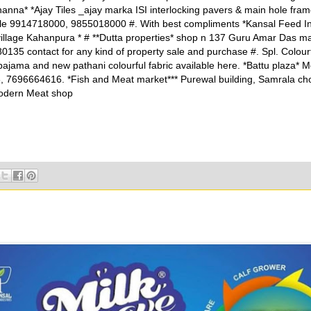
anna* *Ajay Tiles _ajay marka ISI interlocking pavers & main hole fram
e 9914718000, 9855018000 #. With best compliments *Kansal Feed In
illage Kahanpura * # **Dutta properties* shop n 137 Guru Amar Das 
0135 contact for any kind of property sale and purchase #. Spl. Colour
pajama and new pathani colourful fabric available here. *Battu plaza* 
 7696664616. *Fish and Meat market*** Purewal building, Samrala ch
odern Meat shop