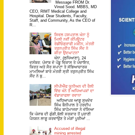
Message FROM Dr.
Vinod Sood. MBBS, MD
CEO, RIMT Medical College and
Hospital. Dear Students, Faculty,
Staff, and Community, As the CEO of
R...
ਸਿਵਲ ਹਸਪਤਾਲ ਖੰਨਾ ਨੂੰ
ਮਿਲੀ ਨਵੀਂ ਕੰਪਿਊਟਰ
ਰੇਡੀਓਗ੍ਰਾਫੀ ਮਸ਼ੀਨ, ਮੰਤਰੀ
ਤਰੁਨਪ੍ਰੀਤ ਸਿੰਘ ਸੌਂਦ ਨੇ
ਕੀਤਾ ਉਦਘਾਟਨ*
ਖੰਨਾ, (ਲੁਧਿਆਣਾ), 24
ਦਸੰਬਰ: ਪੰਜਾਬ ਦੇ ਪੇਂਡੂ ਵਿਕਾਸ ਤੇ ਪੰਚਾਇਤ,
ਕਿਰਤ ਅਤੇ ਸੈਰ ਸਪਾਟਾ ਤੇ ਸੱਭਿਆਚਾਰਕ
ਮਾਮਲਿਆਂ ਬਾਰੇ ਮੰਤਰੀ ਸ੍ਰੀ ਤਰੁਨਪ੍ਰੀਤ ਸਿੰਘ
ਸੌਂਦ ਨੇ ਬੁ...
ਸੀਪੀਐੱਫ ਯੂਨੀਅਨ ਦੀ ਰੈਲੀ
ਵਿੱਚ ਖੰਨੇ ਤੋਂ ਅਧਿਆਪਕਾਂ ਦਾ
ਵੱਡਾਕਾਫਲਾ ਰਵਾਨਾ
ਅਧਿਆਪਕ ਆਗੂ ਸੁਖਦੇਵ
ਸਿੰਘ ਬੈਨੀਪਾਲ ਤੇ ਹਰਦੀਪ
ਸਿੰਘ ਬਾਹੋਮਾਜਰਾ ਨੇ ਦੱਸਿਆ
ਕਿ ਪੰਜਾਬ ਦੀ ਗੁੰਗੀ,ਬੋਲੀ ਸਰਕਾਰ ਤੋਂ ਪੁਰਾਣੀ
ਪੈਨਸ਼ਨ ਲਾਗੂ ਕਰਵਾਉਣ ਤੇ ਮੰਗਾਂ ਪੂਰੀਆਂ ...
Accused of illegal
mining arrested