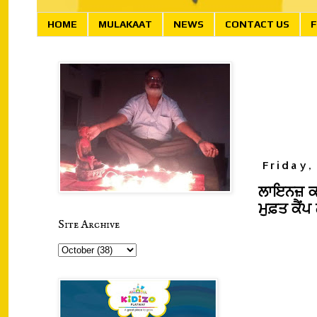
HOME
MULAKAAT
NEWS
CONTACT US
F
Friday,
ਲਾਇਨਜ਼ ਕਲ
ਮੁਫ਼ਤ ਕੈ
Site Archive