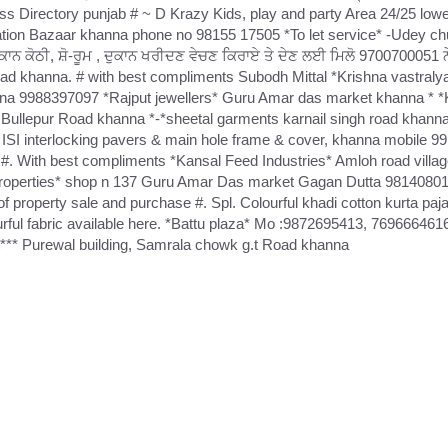
ess Directory punjab # ~ D Krazy Kids, play and party Area 24/25 low
ation Bazaar khanna phone no 98155 17505 *To let service* -Udey c
ਕਾਨ ਕੋਠੀ, ਸ਼ੋ-ਰੂਮ , ਦੁਕਾਨ ਖਰੀਦਣ ਵੇਚਣ ਕਿਰਾਏ ਤੇ ਦੇਣ ਲਈ ਮਿਲੋ 9700700051 ਨੇ
road khanna. # with best compliments Subodh Mittal *Krishna vastraly
na 9988397097 *Rajput jewellers* Guru Amar das market khanna * *K
Bullepur Road khanna *-*sheetal garments karnail singh road khanna
ISI interlocking pavers & main hole frame & cover, khanna mobile 9
. With best compliments *Kansal Feed Industries* Amloh road villa
 properties* shop n 137 Guru Amar Das market Gagan Dutta 98140801
 of property sale and purchase #. Spl. Colourful khadi cotton kurta p
urful fabric available here. *Battu plaza* Mo :9872695413, 769666461
*** Purewal building, Samrala chowk g.t Road khanna