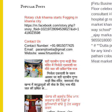
Firtu Busin
|
Popular Posts
Floor celebr
consultant ਮ
Rotary club khanna starts Fogging in
hospital gt 
khanna city
market khan
https://m.facebook.com/story.php?
story_fbid=10219728094539027&id=1
way school* 
418023598
_ajay marka 
9855018000 #
Contact Us
* # **Dutta
Contact Number: +91-9815077425
Email: paramjitsetia@gmail.com
for any kind
Website: www.firtuonline.in
pathani colo
Meat market
श्री प्राचीन गुग्गा माड़ी शिव
मंदिर में निर्जला एकादशी पर
मीठे जल की छबिल*देश राज
निर्जला एकादशी के पावन
अवसर पर श्री प्राचीन गुग्गा
माड़ी शिव मंदिर, समराला रोड
खन्ना में श्रद्धालुओं की सेवा के लिए भव्य मीठे
जल की छबिल क...
ਪੰਜਾਬ ਦੀ ਭਗਵੰਤ ਸਿੰਘ ਮਾਨ
ਸਰਕਾਰ ਵੱਲੋਂ ਪਿੰਡਾਂ ਦੇ
ਬੁਨਿਆਦੀ ਢਾਂਚੇ ਨੂੰ ਹੋਰ ਮਜ਼ਬੂਤ
ਕਰਨ