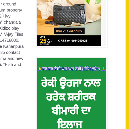
er ground
hum property
ੜੇ lvy
a* chandala
idizo play
* *Ajay Tiles
914718000,
ge Kahanpura
35 contact
ajama and new
6. *Fish and