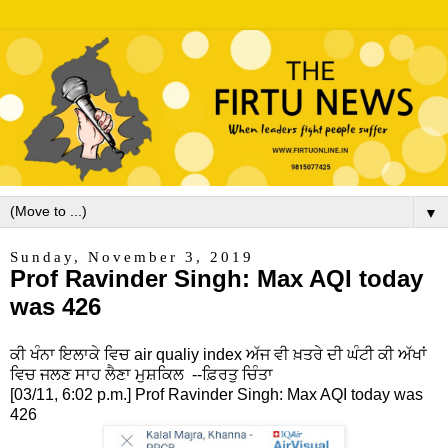
▼
Sunday, November 3, 2019
Prof Ravinder Singh: Max AQI today
was 426
ਕੀ ਖੰਨਾ ਇਲਾਕੇ ਵਿਚ air qualiy index ਅੱਜ ਵੀ ਖ਼ਤਰੇ ਦੀ ਘੰਟੀ ਕੀ ਅੱਖਾਂ
ਵਿਚ ਜਲਣ ਸਾਹ ਲੈਣਾ ਮੁਸ਼ਕਿਲ --ਫ਼ਿਰਤੁ ਚਿੰਤਾ
[03/11, 6:02 p.m.] Prof Ravinder Singh: Max AQI today was
426