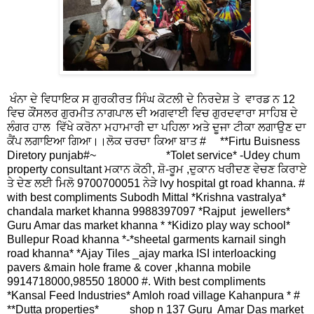
ਖੰਨਾ ਦੇ ਵਿਧਾਇਕ ਸ ਗੁਰਕੀਰਤ ਸਿੰਘ ਕੋਟਲੀ ਦੇ ਨਿਰਦੇਸ਼ ਤੇ ਵਾਰਡ ਨ 12
ਵਿਚ ਕੌਂਸਲਰ ਗੁਰਮੀਤ ਨਾਗਪਾਲ ਦੀ ਅਗਵਾਈ ਵਿਚ ਗੁਰਦਵਾਰਾ ਸਾਹਿਬ ਦੇ
ਲੰਗਰ ਹਾਲ ਵਿੱਖੇ ਕਰੋਨਾ ਮਹਾਮਾਰੀ ਦਾ ਪਹਿਲਾ ਅਤੇ ਦੂਜਾ ਟੀਕਾ ਲਗਾਉਣ ਦਾ
ਕੈਂਪ ਲਗਾਇਆ ਗਿਆ।।ਲੋਕ ਚਰਚਾ ਕਿਆ ਬਾਤ # **Firtu Buisness
Diretory punjab#~ *Tolet service* -Udey chum
property consultant ਮਕਾਨ ਕੋਠੀ, ਸ਼ੋ-ਰੂਮ ,ਦੁਕਾਨ ਖਰੀਦਣ ਵੇਚਣ ਕਿਰਾਏ
ਤੇ ਦੇਣ ਲਈ ਮਿਲੋ 9700700051 ਨੇੜੇ lvy hospital gt road khanna. #
with best compliments Subodh Mittal *Krishna vastralya*
chandala market khanna 9988397097 *Rajput jewellers*
Guru Amar das market khanna * *Kidizo play way school*
Bullepur Road khanna *-*sheetal garments karnail singh
road khanna* *Ajay Tiles _ajay marka ISI interloacking
pavers &main hole frame & cover ,khanna mobile
9914718000,98550 18000 #. With best compliments
*Kansal Feed Industries* Amloh road village Kahanpura * #
**Dutta properties* shop n 137 Guru Amar Das market