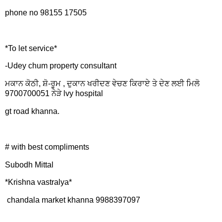
phone no 98155 17505
*To let service*
-Udey chum property consultant
ਮਕਾਨ ਕੋਠੀ, ਸ਼ੋ-ਰੂਮ , ਦੁਕਾਨ ਖਰੀਦਣ ਵੇਚਣ ਕਿਰਾਏ ਤੇ ਦੇਣ ਲਈ ਮਿਲੋ
9700700051 ਨੇੜੇ lvy hospital
gt road khanna.
# with best compliments
Subodh Mittal
*Krishna vastralya*
chandala market khanna 9988397097