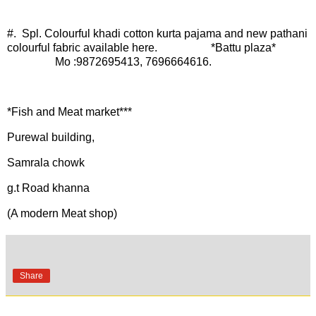
#. Spl. Colourful khadi cotton kurta pajama and new pathani
colourful fabric available here. *Battu plaza*
Mo :9872695413, 7696664616.
*Fish and Meat market***
Purewal building,
Samrala chowk
g.t Road khanna
(A modern Meat shop)
Share