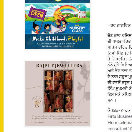
--ਹਰ ਨਾਗਰਿਕ ਆ
ਚੋਣ ਕਾਰ ਰਜਿਸਟ
ਦੀ ਪਾਲਣਾ ਹਿਤ 
ਮੁਹਿੰਮ ਤਹਿਤ 
(ਨਵਾਂ ਪਿੰਡ )ਦੇ
ਤੇ ਨਿਰਦੇਸ਼ਿਤ 
ਨੰਨੇ ਮੁੰਨੇ ਵਿਦ
ਅਤੇ ਭੇਦ ਭਾਵ ਤ
ਦੇ ਨਾਲ ਸਕੂਲ ਮ
ਦੀ ਵਰਤੋਂ ਜਰੂਰ
ਸਿੰਘ,ਸੁਖਮਨੀ ਕ
ਇਸ ਮੌਕੇ ਕਪਿਲ 
ਸਨ ।
ਕੈਪਸ਼ਨ- ਨਾਟਕ '
Firtu Busine
Floor celebr
consultant ਮ