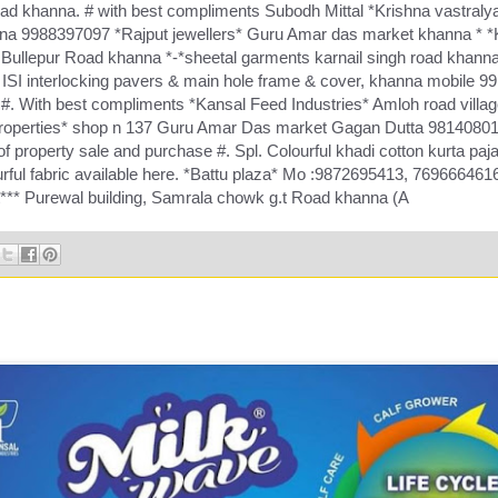
road khanna. # with best compliments Subodh Mittal *Krishna vastraly
na 9988397097 *Rajput jewellers* Guru Amar das market khanna * *K
Bullepur Road khanna *-*sheetal garments karnail singh road khanna
ISI interlocking pavers & main hole frame & cover, khanna mobile 9
. With best compliments *Kansal Feed Industries* Amloh road villa
 properties* shop n 137 Guru Amar Das market Gagan Dutta 98140801
 of property sale and purchase #. Spl. Colourful khadi cotton kurta p
urful fabric available here. *Battu plaza* Mo :9872695413, 769666461
*** Purewal building, Samrala chowk g.t Road khanna (A