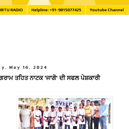
IRTU RADIO
Helpline: +91-9815077425
Youtube Channel
y, May 16, 2024
ੋਗਰਾਮ ਤਹਿਤ ਨਾਟਕ 'ਜਾਗੋ' ਦੀ ਸਫਲ ਪੇਸ਼ਕਾਰੀ