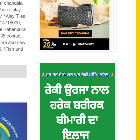
a* chandala
idizo play
* *Ajay Tiles
914718000,
ge Kahanpura
35 contact
ajama and new
6. *Fish and