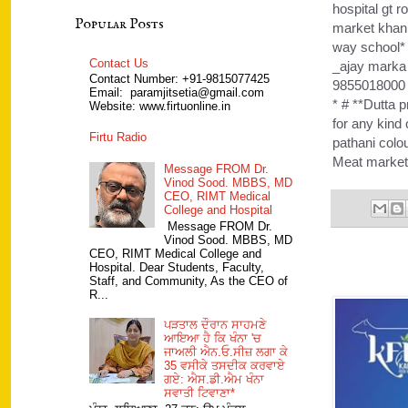
hospital gt 
Popular Posts
market khan
way school* 
Contact Us
_ajay marka 
Contact Number: +91-9815077425
9855018000 #
Email: paramjitsetia@gmail.com
* # **Dutta
Website: www.firtuonline.in
for any kind
Firtu Radio
pathani colo
Meat market
Message FROM Dr.
Vinod Sood. MBBS, MD
CEO, RIMT Medical
College and Hospital
Message FROM Dr.
Vinod Sood. MBBS, MD
CEO, RIMT Medical College and
Hospital. Dear Students, Faculty,
Staff, and Community, As the CEO of
R...
ਪੜਤਾਲ ਦੌਰਾਨ ਸਾਹਮਣੇ
ਆਇਆ ਹੈ ਕਿ ਖੰਨਾ 'ਚ
ਜਾਅਲੀ ਐਨ.ਓ.ਸੀਜ਼ ਲਗਾ ਕੇ
35 ਵਸੀਕੇ ਤਸਦੀਕ ਕਰਵਾਏ
ਗਏ: ਐਸ.ਡੀ.ਐਮ ਖੰਨਾ
ਸਵਾਤੀ ਟਿਵਾਣਾ*