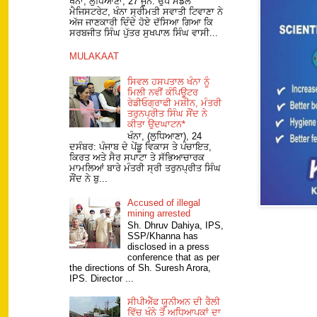
ਖੰਨਾ, ਲੁਧਿਆਣਾ, 27 ਜੂਨ: ਉਪ ਮੰਡਲ
ਮੈਜਿਸਟਰੇਟ, ਖੰਨਾ ਸ੍ਰੀਮਤੀ ਸਵਾਤੀ ਟਿਵਾਣਾ ਨੇ
ਅੱਜ ਜਾਣਕਾਰੀ ਦਿੰਦੇ ਹੋਏ ਦੱਸਿਆ ਗਿਆ ਕਿ
ਸਰਬਜੀਤ ਸਿੰਘ ਪੁੱਤਰ ਸੁਖਪਾਲ ਸਿੰਘ ਵਾਸੀ...
MULAKAAT
ਸਿਵਲ ਹਸਪਤਾਲ ਖੰਨਾ ਨੂੰ
ਮਿਲੀ ਨਵੀਂ ਕੰਪਿਊਟਰ
ਰੇਡੀਓਗ੍ਰਾਫੀ ਮਸ਼ੀਨ, ਮੰਤਰੀ
ਤਰੁਨਪ੍ਰੀਤ ਸਿੰਘ ਸੌਂਦ ਨੇ
ਕੀਤਾ ਉਦਘਾਟਨ*
ਖੰਨਾ, (ਲੁਧਿਆਣਾ), 24
ਦਸੰਬਰ: ਪੰਜਾਬ ਦੇ ਪੇਂਡੂ ਵਿਕਾਸ ਤੇ ਪੰਚਾਇਤ,
ਕਿਰਤ ਅਤੇ ਸੈਰ ਸਪਾਟਾ ਤੇ ਸੱਭਿਆਚਾਰਕ
ਮਾਮਲਿਆਂ ਬਾਰੇ ਮੰਤਰੀ ਸ੍ਰੀ ਤਰੁਨਪ੍ਰੀਤ ਸਿੰਘ
ਸੌਂਦ ਨੇ ਬੁ...
Accused of illegal
mining arrested
Sh. Dhruv Dahiya, IPS,
SSP/Khanna has
disclosed in a press
conference that as per
the directions of Sh. Suresh Arora,
IPS. Director ...
ਸੀਪੀਐੱਫ ਯੂਨੀਅਨ ਦੀ ਰੈਲੀ
ਵਿੱਚ ਖੰਨੇ ਤੋਂ ਅਧਿਆਪਕਾਂ ਦਾ