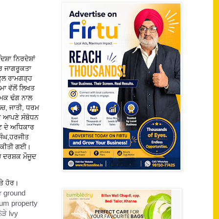
਼ਾ ਨਿਰਦੇਸ਼ਾਂ
ਟਰ ਜਾਗਰੂਕਤਾ
ੂਲ ਰਾਮਗੜ੍ਹ
ਮਾ ਵੱਲੋਂ ਲਿਖਤ
ਤਮਕ ਢੰਗ ਨਾਲ
ਲਾਲਚ, ਜਾਤੀ, ਧਰਮ
ੇ ਆਪਣੇ ਸੰਬੋਧਨ
ੋਟ ਦੇ ਅਧਿਕਾਰ
ਸਿੰਘ,ਹਰਜੀਤ
ਾ ਕੀਤੀ ਗਈ।
 ਦਰਸ਼ਕ ਮੌਜੂਦ
ਤੇ ਹੋਰ।
r ground
hum property
ੜੇ lvy